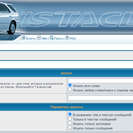
|
Блоги
|
Wiki
|
Поиск
|
FAQ
Запрос
льтатах, и
-
для слов, которых в результатах
Искать все слова
 из списка. Используйте
*
в качестве
Искать любое слово/поиск с языком з
Параметры запроса
В названиях тем и текстах сообщений
Только в текстах сообщений
Искать только заголовки
Искать только сообщения