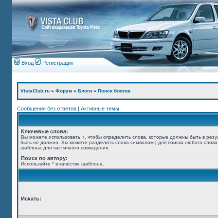
Вход
Регистрация
VistaClub.ru
»
Форум
»
Блоги
»
Поиск блогов
Сообщения без ответов
|
Активные темы
Ключевые слова:
Вы можете использовать
+
, чтобы определить слова, которые должны быть в резу
быть не должно. Вы можете разделить слова символом
|
для поиска любого слова
шаблона для частичного совпадения.
Поиск по автору:
Используйте * в качестве шаблона.
Искать: