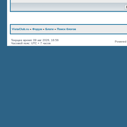
VistaClub.ru
»
Форум
»
Блоги
»
Поиск блогов
Текущее время: 09 авг 2026, 16:56
Powered b
Часовой пояс: UTC + 7 часов