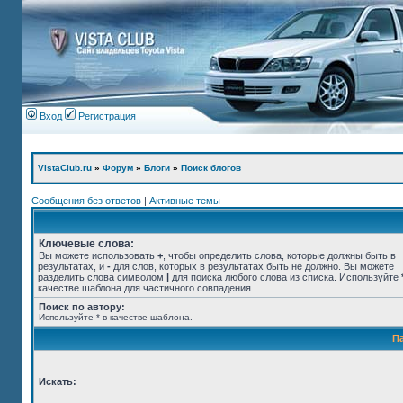
Вход
Регистрация
VistaClub.ru
»
Форум
»
Блоги
»
Поиск блогов
Сообщения без ответов
|
Активные темы
Ключевые слова:
Вы можете использовать
+
, чтобы определить слова, которые должны быть в
результатах, и
-
для слов, которых в результатах быть не должно. Вы можете
разделить слова символом
|
для поиска любого слова из списка. Используйте
качестве шаблона для частичного совпадения.
Поиск по автору:
Используйте * в качестве шаблона.
П
Искать: