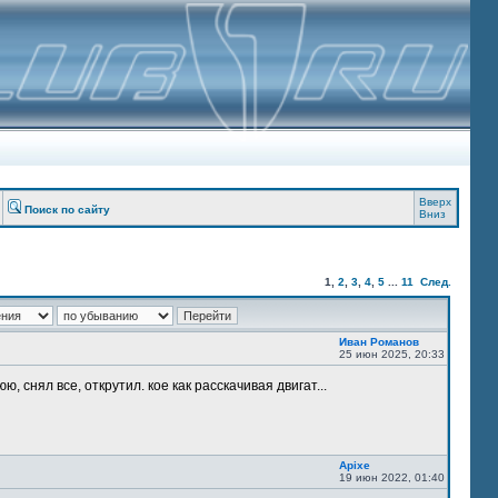
Вверх
Поиск по сайту
Вниз
1
,
2
,
3
,
4
,
5
...
11
След.
Иван Романов
25 июн 2025, 20:33
, снял все, открутил. кое как расскачивая двигат...
Apixe
19 июн 2022, 01:40