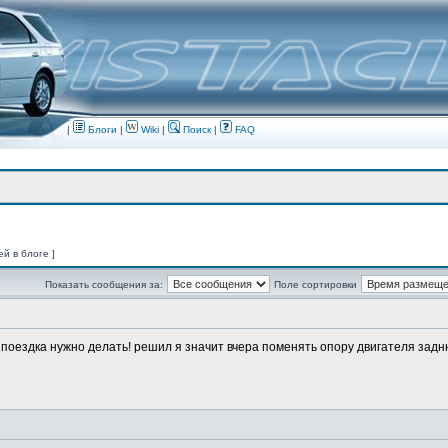
|
Блоги
|
Wiki
|
Поиск
|
FAQ
ей в блоге ]
Показать сообщения за:
Поле сортировки
о поездка нужно делать! решил я значит вчера поменять опору двигателя заднюю