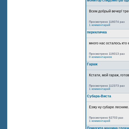
монитор спидометра од
Всем добрый вечер! тре
Просмотрено 116074 раз
1 комментарий
перекличка
много нас осталось кто 
Просмотрено 116013 раз
0 комментариев
Гараж
Кстати, мой гараж, гото
Просмотрено 112373 раз
1 комментарий
Субара-Виста
Езжу ну субаре леснике.
Просмотрено 62703 раз
1 комментарий
Помогите,машина глохн