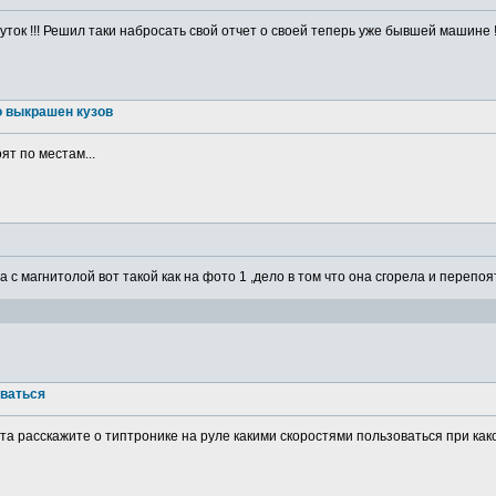
ток !!! Решил таки набросать свой отчет о своей теперь уже бывшей машине ! 
о выкрашен кузов
ят по местам...
а с магнитолой вот такой как на фото 1 ,дело в том что она сгорела и перепоя
оваться
а расскажите о типтронике на руле какими скоростями пользоваться при какой