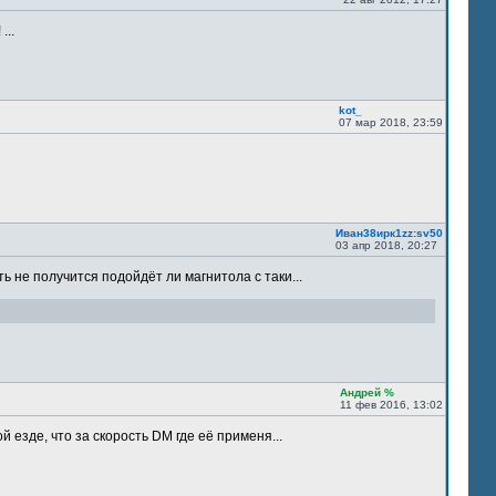
...
kot_
07 мар 2018, 23:59
Иван38ирк1zz:sv50
03 апр 2018, 20:27
ть не получится подойдёт ли магнитола с таки...
Андрей %
11 фев 2016, 13:02
 езде, что за скорость DM где её применя...