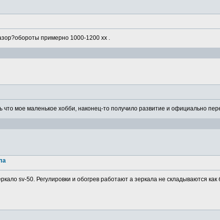
азор?обороты примерно 1000-1200 хх .
 что мое маленькое хобби, наконец-то получило развитие и официально пере
ла
ркало sv-50. Регулировки и обогрев работают а зеркала не складываются как 