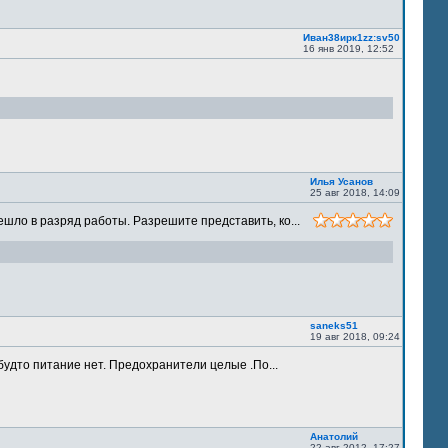
Иван38ирк1zz:sv50
16 янв 2019, 12:52
Илья Усанов
25 авг 2018, 14:09
шло в разряд работы. Разрешите представить, ко...
saneks51
19 авг 2018, 09:24
будто питание нет. Предохранители целые .По...
Анатолий
22 авг 2012, 17:27