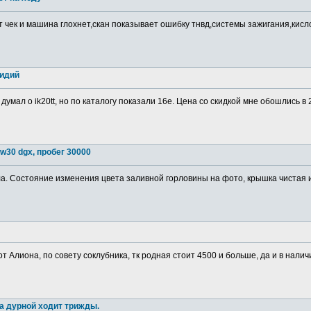
т чек и машина глохнет,скан показывает ошибку тнвд,системы зажигания,кис
ридий
 думал о ik20tt, но по каталогу показали 16е. Цена со скидкой мне обошлись в
w30 dgx, пробег 30000
. Состояние изменения цвета заливной горловины на фото, крышка чистая изн
от Алиона, по совету соклубника, тк родная стоит 4500 и больше, да и в налич
а дурной ходит трижды.