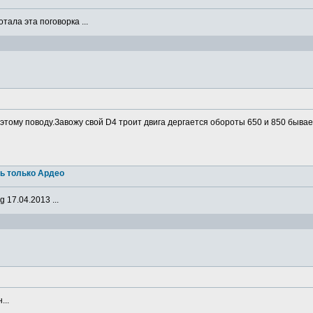
ала эта поговорка ...
о этому поводу.Завожу свой D4 троит двига дергается обороты 650 и 850 бывае
ь только Ардео
 17.04.2013 ...
...