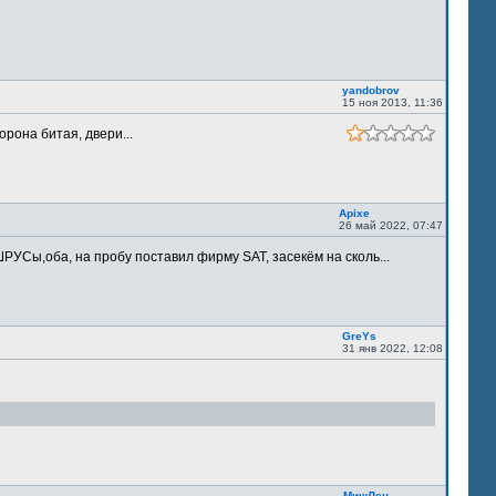
yandobrov
15 ноя 2013, 11:36
орона битая, двери...
Apixe
26 май 2022, 07:47
РУСы,оба, на пробу поставил фирму SAT, засекём на сколь...
GreYs
31 янв 2022, 12:08
МишЛен