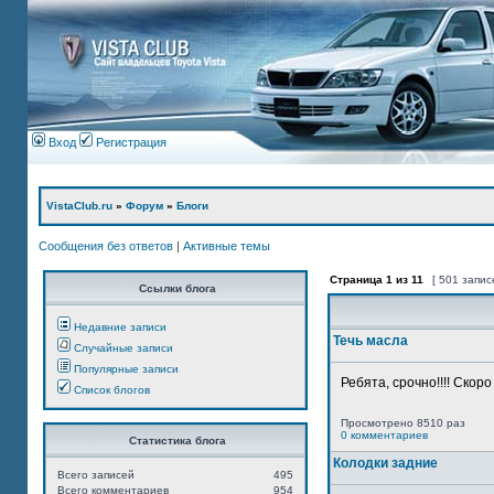
Вход
Регистрация
VistaClub.ru
»
Форум
»
Блоги
Сообщения без ответов
|
Активные темы
Страница
1
из
11
[ 501 запис
Ссылки блога
Недавние записи
Течь масла
Случайные записи
Популярные записи
Ребята, срочно!!!! Скор
Список блогов
Просмотрено 8510 раз
0 комментариев
Статистика блога
Колодки задние
Всего записей
495
Всего комментариев
954