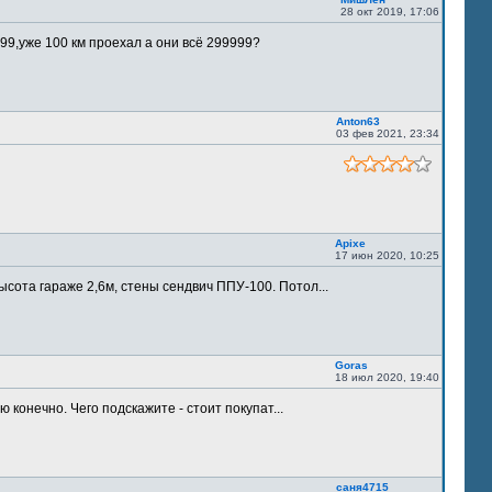
28 окт 2019, 17:06
9,уже 100 км проехал а они всё 299999?
Anton63
03 фев 2021, 23:34
Apixe
17 июн 2020, 10:25
ысота гараже 2,6м, стены сендвич ППУ-100. Потол...
Goras
18 июл 2020, 19:40
 конечно. Чего подскажите - стоит покупат...
саня4715