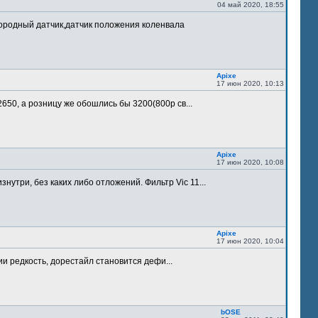
04 май 2020, 18:55
лородный датчик,датчик положения коленвала
Apixe
17 июн 2020, 10:13
 2650, а розницу же обошлись бы 3200(800р св...
Apixe
17 июн 2020, 10:08
утри, без каких либо отложений. Фильтр Vic 11...
Apixe
17 июн 2020, 10:04
ии редкость, дорестайл становится дефи...
bOSE