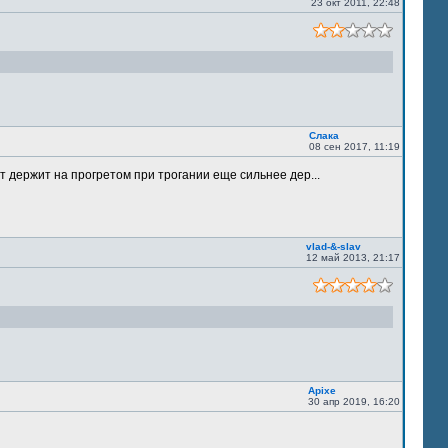
23 окт 2011, 22:48
Слака
08 сен 2017, 11:19
т держит на прогретом при трогании еще сильнее дер...
vlad-&-slav
12 май 2013, 21:17
Apixe
30 апр 2019, 16:20