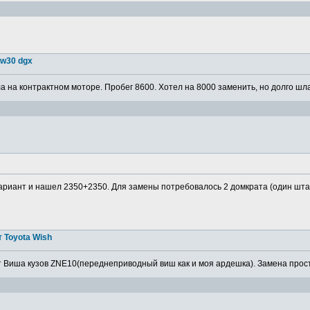
5w30 dgx
 на контрактном моторе. Пробег 8600. Хотел на 8000 заменить, но долго шла
ариант и нашел 2350+2350. Для замены потребовалось 2 домкрата (один штатн
 Toyota Wish
 Виша кузов ZNE10(переднеприводный виш как и моя ардешка). Замена просто,