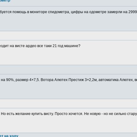
ометр
буется помощь в мониторе спидометра, цифры на одометре замерли на 29999
ездит на висте ардео все таки 21 год машине?
в на 90%, размер 4×7,5. Вотора Алютех Престиж 3×2,2м, автоматика Алютех, в
 Но есть желание купить висту. Просто хочется. Не новую - но не сильно старую
ет на ходу