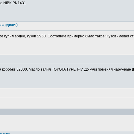
ие NIBK PN1431
а ардехи:)
ре купил ардео, кузов SV50. Состояние примерно было такое: Кузов - левая ст
а коробке 52000. Масло залил TOYOTA TYPE T-IV. До кучи поменял наружные Ш