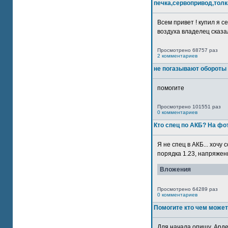
печка,сервопривод,толк
Всем привет ! купил я 
воздуха владелец сказал
Просмотрено 68757 раз
2 комментариев
не погазывают обороты 
помогите
Просмотрено 101551 раз
0 комментариев
Кто спец по АКБ? На ф
Я не спец в АКБ... хочу
порядка 1.23, напряжение
Вложения
Просмотрено 64289 раз
0 комментариев
Помогите кто чем может
Для начала опишу. Арде