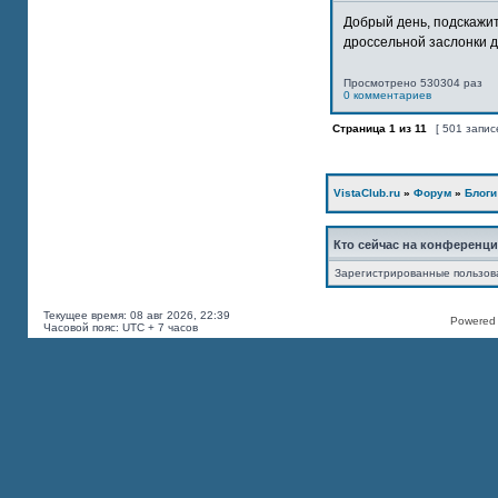
Добрый день, подскажит
дроссельной заслонки дв
Просмотрено 530304 раз
0 комментариев
Страница
1
из
11
[ 501 запис
VistaClub.ru
»
Форум
»
Блоги
Кто сейчас на конференц
Зарегистрированные пользов
Текущее время: 08 авг 2026, 22:39
Powered b
Часовой пояс: UTC + 7 часов