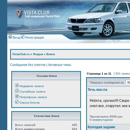
Вход
Регистрация
VistaClub.ru
»
Форум
»
Блоги
Сообщения без ответов
|
Активные темы
Страница
1
из
11
[ 501 запис
Ссылки блога
Показать сообщения за:
Недавние записи
Течь масла
Случайные записи
Популярные записи
Ребята, срочно!!!! Ско
Список блогов
снял все, открутил. кое 
Статистика блога
Просмотрено 8508 раз
0 комментариев
Всего записей
495
Колодки задние
Всего комментариев
954