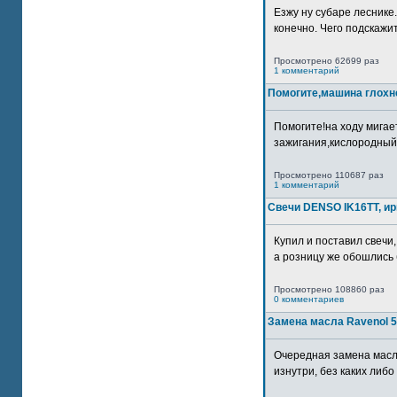
Езжу ну субаре леснике.
конечно. Чего подскажите
Просмотрено 62699 раз
1 комментарий
Помогите,машина глохн
Помогите!на ходу мигае
зажигания,кислородный
Просмотрено 110687 раз
1 комментарий
Свечи DENSO IK16TT, и
Купил и поставил свечи,
а розницу же обошлись б
Просмотрено 108860 раз
0 комментариев
Замена масла Ravenol 5
Очередная замена масл
изнутри, без каких либо 