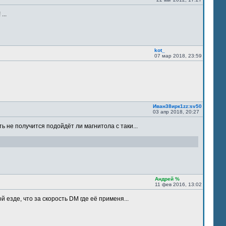
...
kot_
07 мар 2018, 23:59
Иван38ирк1zz:sv50
03 апр 2018, 20:27
ть не получится подойдёт ли магнитола с таки...
Андрей %
11 фев 2016, 13:02
 езде, что за скорость DM где её применя...