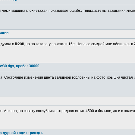
т чек и машина глохнет,скан показывает ошибку тнвд,системы зажигания,кис
ридий
 думал о ik20tt, но по каталогу показали 16е. Цена со скидкой мне обошлись в
w30 dgx, пробег 30000
. Состояние изменения цвета заливной горловины на фото, крышка чистая изн
от Алиона, по совету соклубника, тк родная стоит 4500 и больше, да и в налич
а дурной ходит трижды.