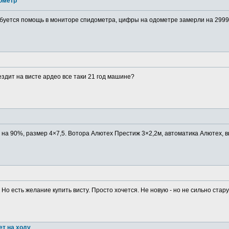
ометр
буется помощь в мониторе спидометра, цифры на одометре замерли на 29999
ездит на висте ардео все таки 21 год машине?
в на 90%, размер 4×7,5. Вотора Алютех Престиж 3×2,2м, автоматика Алютех, в
 Но есть желание купить висту. Просто хочется. Не новую - но не сильно старую
ет на ходу