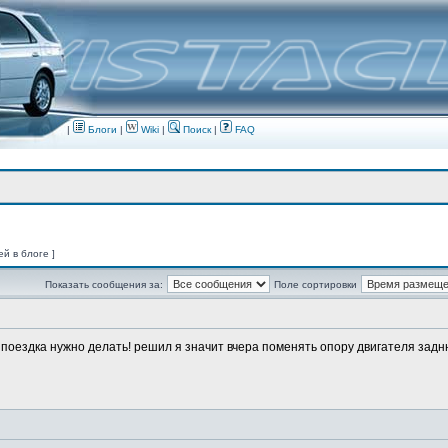
|
Блоги
|
Wiki
|
Поиск
|
FAQ
ей в блоге ]
Показать сообщения за:
Поле сортировки
о поездка нужно делать! решил я значит вчера поменять опору двигателя заднюю