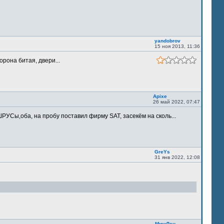
yandobrov
15 ноя 2013, 11:36
орона битая, двери...
Apixe
26 май 2022, 07:47
РУСы,оба, на пробу поставил фирму SAT, засекём на сколь...
GreYs
31 янв 2022, 12:08
МишЛен