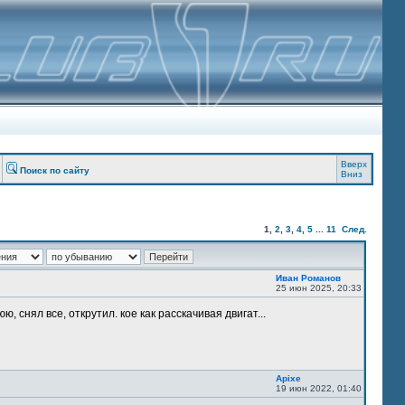
Вверх
Поиск по сайту
Вниз
1
,
2
,
3
,
4
,
5
...
11
След.
Иван Романов
25 июн 2025, 20:33
, снял все, открутил. кое как расскачивая двигат...
Apixe
19 июн 2022, 01:40