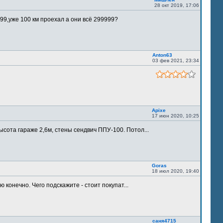
28 окт 2019, 17:06
9,уже 100 км проехал а они всё 299999?
Anton63
03 фев 2021, 23:34
Apixe
17 июн 2020, 10:25
ысота гараже 2,6м, стены сендвич ППУ-100. Потол...
Goras
18 июл 2020, 19:40
 конечно. Чего подскажите - стоит покупат...
саня4715