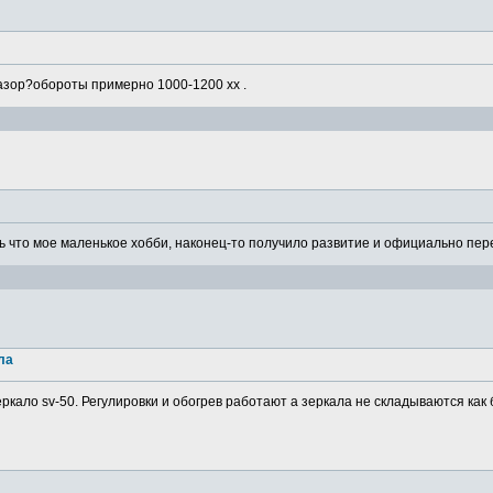
азор?обороты примерно 1000-1200 хх .
 что мое маленькое хобби, наконец-то получило развитие и официально пере
ла
ркало sv-50. Регулировки и обогрев работают а зеркала не складываются как 