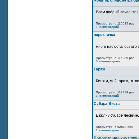
монитор спидометра од
Всем добрый вечер! тре
Просмотрено 116035 раз
1 комментарий
перекличка
много нас осталось кто 
Просмотрено 115989 раз
0 комментариев
Гараж
Кстати, мой гараж, гото
Просмотрено 112339 раз
1 комментарий
Субара-Виста
Езжу ну субаре леснике.
Просмотрено 62683 раз
1 комментарий
Помогите,машина глохн