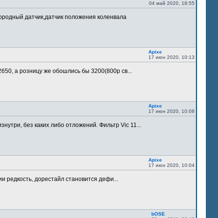
04 май 2020, 18:55
лородный датчик,датчик положения коленвала
Apixe
17 июн 2020, 10:13
 2650, а розницу же обошлись бы 3200(800р св...
Apixe
17 июн 2020, 10:08
утри, без каких либо отложений. Фильтр Vic 11...
Apixe
17 июн 2020, 10:04
ии редкость, дорестайл становится дефи...
bOSE