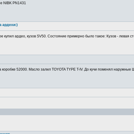
ие NIBK PN1431
а ардехи:)
ре купил ардео, кузов SV50. Состояние примерно было такое: Кузов - левая ст
а коробке 52000. Масло залил TOYOTA TYPE T-IV. До кучи поменял наружные Ш