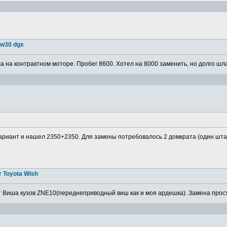
5w30 dgx
 на контрактном моторе. Пробег 8600. Хотел на 8000 заменить, но долго шла
ариант и нашел 2350+2350. Для замены потребовалось 2 домкрата (один штатн
 Toyota Wish
 Виша кузов ZNE10(переднеприводный виш как и моя ардешка). Замена просто,