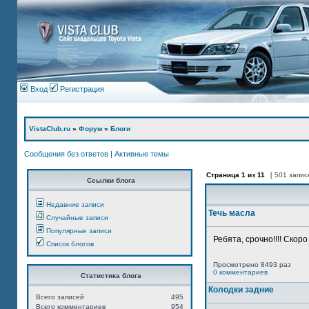
Вход
Регистрация
VistaClub.ru
»
Форум
»
Блоги
Сообщения без ответов
|
Активные темы
Страница
1
из
11
[ 501 запис
Ссылки блога
Недавние записи
Течь масла
Случайные записи
Популярные записи
Ребята, срочно!!!! Скор
Список блогов
Просмотрено 8493 раз
0 комментариев
Статистика блога
Колодки задние
Всего записей
495
Всего комментариев
954