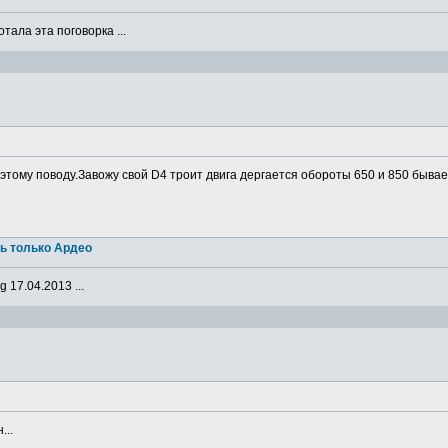
ала эта поговорка ...
о этому поводу.Завожу свой D4 троит двига дергается обороты 650 и 850 бывае
ь только Ардео
 17.04.2013 ...
...