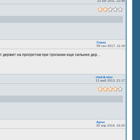
23 окт 2011, 22:48
Слака
08 сен 2017, 11:19
т держит на прогретом при трогании еще сильнее дер...
vlad-&-slav
12 май 2013, 21:17
Apixe
30 апр 2019, 16:20