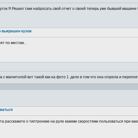
ток !!! Решил таки набросать свой отчет о своей теперь уже бывшей машине ! 
о выкрашен кузов
ят по местам...
а с магнитолой вот такой как на фото 1 ,дело в том что она сгорела и перепоя
оваться
а расскажите о типтронике на руле какими скоростями пользоваться при какой