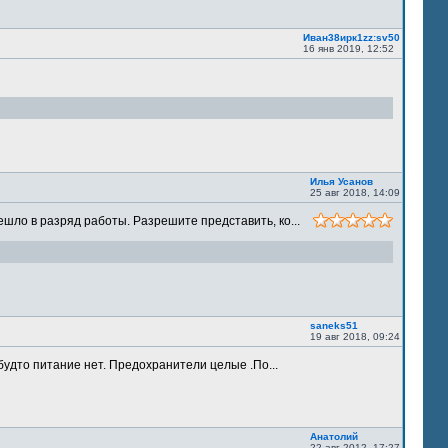
Иван38ирк1zz:sv50
16 янв 2019, 12:52
Илья Усанов
25 авг 2018, 14:09
шло в разряд работы. Разрешите представить, ко...
saneks51
19 авг 2018, 09:24
будто питание нет. Предохранители целые .По...
Анатолий
22 авг 2012, 17:27