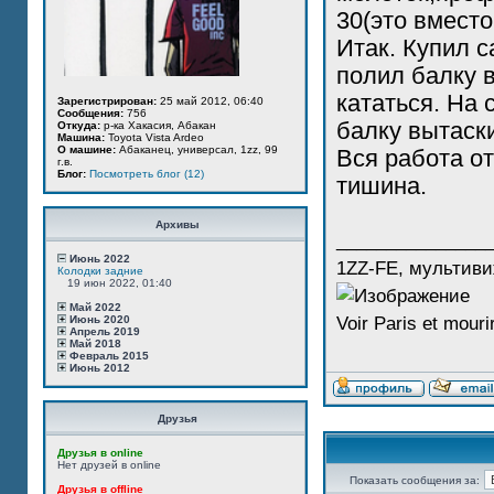
30(это вместо
Итак. Купил с
полил балку 
кататься. На
Зарегистрирован:
25 май 2012, 06:40
Сообщения:
756
балку вытаск
Откуда:
р-ка Хакасия, Абакан
Машина:
Toyota Vista Ardeo
О машине:
Абаканец, универсал, 1zz, 99
Вся работа о
г.в.
Блог:
Посмотреть блог (12)
тишина.
Архивы
_______________
Июнь 2022
1ZZ-FE, мультиви
Колодки задние
19 июн 2022, 01:40
Май 2022
Июнь 2020
Voir Paris et mourir
Апрель 2019
Май 2018
Февраль 2015
Июнь 2012
Друзья
Друзья в online
Нет друзей в online
Показать сообщения за:
Друзья в offline