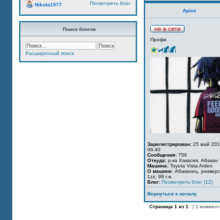
Посмотреть блог
Nikola1977
Apixe
Поиск блогов
Профи
Расширенный поиск
Зарегистрирован:
25 май 201
06:40
Сообщения:
756
Откуда:
р-ка Хакасия, Абакан
Машина:
Toyota Vista Ardeo
О машине:
Абаканец, универс
1zz, 99 г.в.
Блог:
Посмотреть блог (12)
Вернуться к началу
Страница
1
из
1
[ 1 коммен