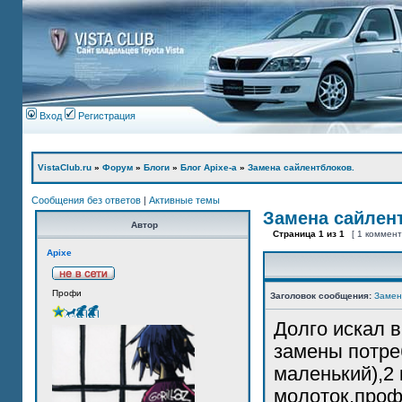
Вход
Регистрация
VistaClub.ru
»
Форум
»
Блоги
»
Блог Apixe-а
»
Замена сайлентблоков.
Сообщения без ответов
|
Активные темы
Замена сайлен
Автор
Страница
1
из
1
[ 1 коммен
Apixe
Профи
Заголовок сообщения:
Замен
Долго искал 
замены потре
маленький),2 
молоток,проф