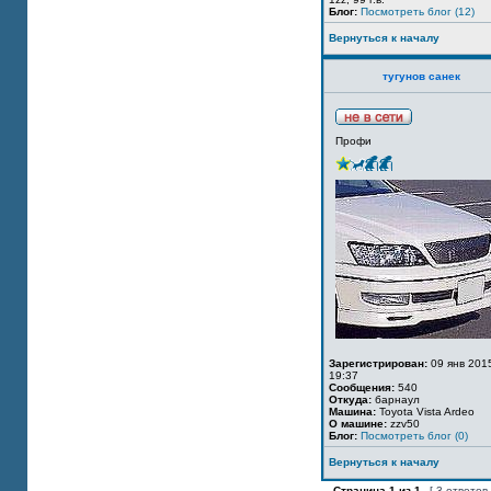
Блог:
Посмотреть блог (12)
Вернуться к началу
тугунов санек
Профи
Зарегистрирован:
09 янв 201
19:37
Сообщения:
540
Откуда:
барнаул
Машина:
Toyota Vista Ardeo
О машине:
zzv50
Блог:
Посмотреть блог (0)
Вернуться к началу
Страница
1
из
1
[ 3 ответов