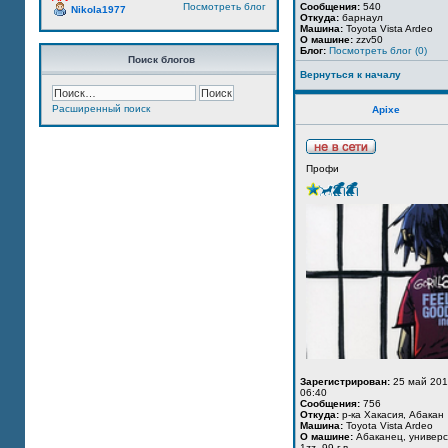
Посмотреть блог
Сообщения:
540
Nikola1977
Откуда:
барнаул
Машина:
Toyota Vista Ardeo
О машине:
zzv50
Блог:
Посмотреть блог (0)
Поиск блогов
Вернуться к началу
Расширенный поиск
Apixe
Профи
Зарегистрирован:
25 май 201
06:40
Сообщения:
756
Откуда:
р-ка Хакасия, Абакан
Машина:
Toyota Vista Ardeo
О машине:
Абаканец, универс
1zz, 99 г.в.