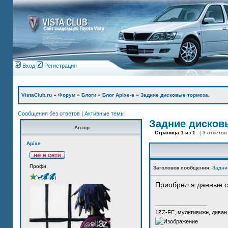
Вход
Регистрация
VistaClub.ru
»
Форум
»
Блоги
»
Блог Apixe-а
»
Задние дисковые тормоза.
Сообщения без ответов
|
Активные темы
Задние дисков
Автор
Страница
1
из
1
[ 3 ответов
Apixe
Профи
Заголовок сообщения:
Задни
Приобрел я данные с
_________________
1ZZ-FE, мультивижн, диван