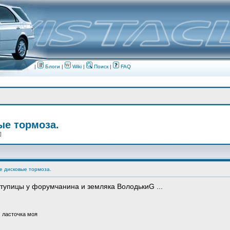
|
Блоги
|
Wiki
|
Поиск
|
FAQ
ые тормоза.
 ]
е дисковые тормоза.
тупицы у форумчанина и земляка ВолодькиG ...
, ласточка моя