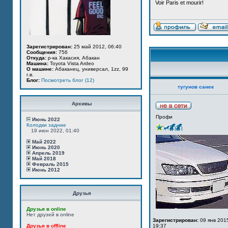
Voir Paris et mourir!
Зарегистрирован:
25 май 2012, 06:40
Сообщения:
756
Откуда:
р-ка Хакасия, Абакан
Машина:
Toyota Vista Ardeo
О машине:
Абаканец, универсал, 1zz, 99
г.в.
Блог:
Посмотреть блог (12)
тугунов санек
Архивы
Профи
Июнь 2022
Колодки задние
19 июн 2022, 01:40
Май 2022
Июнь 2020
Апрель 2019
Май 2018
Февраль 2015
Июнь 2012
Друзья
Друзья в online
Нет друзей в online
Зарегистрирован:
09 янв 201
Друзья в offline
19:37