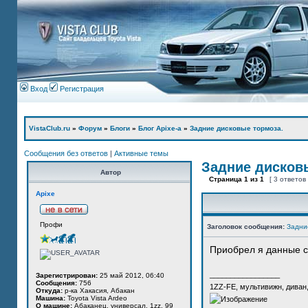
Вход
Регистрация
VistaClub.ru
»
Форум
»
Блоги
»
Блог Apixe-а
»
Задние дисковые тормоза.
Сообщения без ответов
|
Активные темы
Задние дисков
Автор
Страница
1
из
1
[ 3 ответов
Apixe
Профи
Заголовок сообщения:
Задни
Приобрел я данные с
_________________
Зарегистрирован:
25 май 2012, 06:40
Сообщения:
756
1ZZ-FE, мультивижн, диван
Откуда:
р-ка Хакасия, Абакан
Машина:
Toyota Vista Ardeo
О машине:
Абаканец, универсал, 1zz, 99