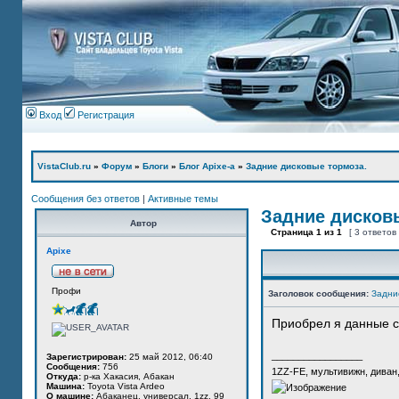
Вход
Регистрация
VistaClub.ru
»
Форум
»
Блоги
»
Блог Apixe-а
»
Задние дисковые тормоза.
Сообщения без ответов
|
Активные темы
Задние дисков
Автор
Страница
1
из
1
[ 3 ответов
Apixe
Профи
Заголовок сообщения:
Задни
Приобрел я данные с
_________________
Зарегистрирован:
25 май 2012, 06:40
Сообщения:
756
1ZZ-FE, мультивижн, диван
Откуда:
р-ка Хакасия, Абакан
Машина:
Toyota Vista Ardeo
О машине:
Абаканец, универсал, 1zz, 99