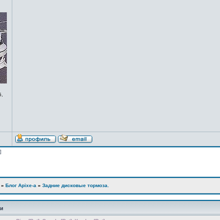
5,
 ]
»
Блог Apixe-а
»
Задние дисковые тормоза.
ии