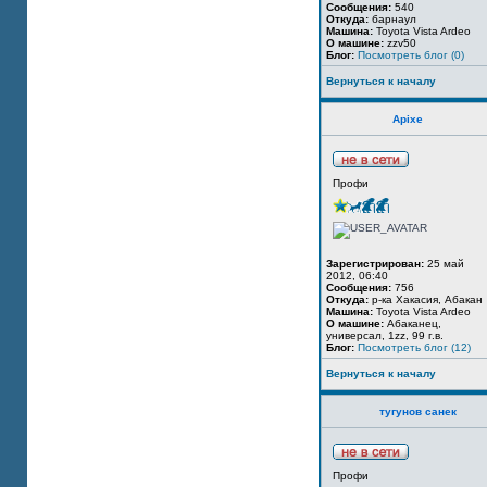
Сообщения:
540
Откуда:
барнаул
Машина:
Toyota Vista Ardeo
О машине:
zzv50
Блог:
Посмотреть блог (0)
Вернуться к началу
Apixe
Профи
Зарегистрирован:
25 май
2012, 06:40
Сообщения:
756
Откуда:
р-ка Хакасия, Абакан
Машина:
Toyota Vista Ardeo
О машине:
Абаканец,
универсал, 1zz, 99 г.в.
Блог:
Посмотреть блог (12)
Вернуться к началу
тугунов санек
Профи