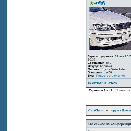
Зарегистрирован:
09 янв 201
19:37
Сообщения:
540
Откуда:
барнаул
Машина:
Toyota Vista Ardeo
О машине:
zzv50
Блог:
Посмотреть блог (0)
Вернуться к началу
Страница
1
из
1
[ 3 ответов
VistaClub.ru
»
Форум
»
Блоги
Кто сейчас на конференц