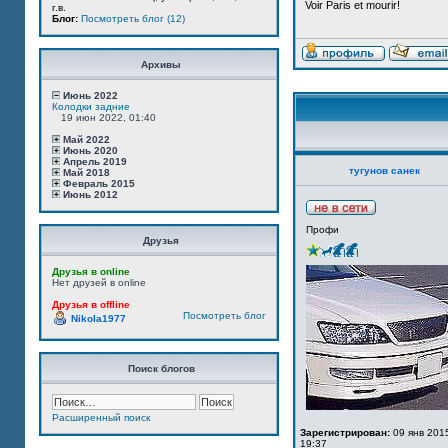
Voir Paris et mourir!
г.в.
Блог:
Посмотреть блог (12)
Архивы
Июнь 2022
Колодки задние
19 июн 2022, 01:40
Май 2022
Июнь 2020
Апрель 2019
тугунов санек
Май 2018
Февраль 2015
Июнь 2012
Профи
Друзья
Друзья в online
Нет друзей в online
Друзья в offline
Посмотреть блог
Nikola1977
Поиск блогов
Расширенный поиск
Зарегистрирован:
09 янв 201
19:37