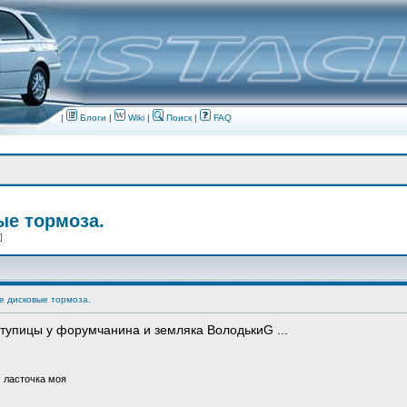
|
Блоги
|
Wiki
|
Поиск
|
FAQ
ые тормоза.
 ]
е дисковые тормоза.
тупицы у форумчанина и земляка ВолодькиG ...
, ласточка моя