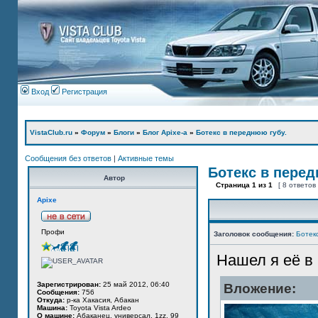
Вход
Регистрация
VistaClub.ru
»
Форум
»
Блоги
»
Блог Apixe-а
»
Ботекс в переднюю губу.
Сообщения без ответов
|
Активные темы
Ботекс в перед
Автор
Страница
1
из
1
[ 8 ответов
Apixe
Профи
Заголовок сообщения:
Ботек
Нашел я её в
Зарегистрирован:
25 май 2012, 06:40
Вложение:
Сообщения:
756
Откуда:
р-ка Хакасия, Абакан
Машина:
Toyota Vista Ardeo
О машине:
Абаканец, универсал, 1zz, 99