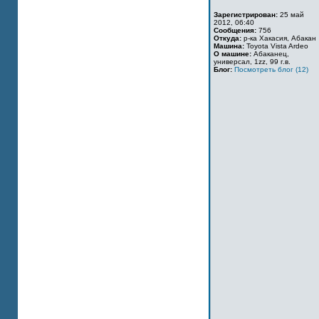
Зарегистрирован:
25 май
2012, 06:40
Сообщения:
756
Откуда:
р-ка Хакасия, Абакан
Машина:
Toyota Vista Ardeo
О машине:
Абаканец,
универсал, 1zz, 99 г.в.
Блог:
Посмотреть блог (12)