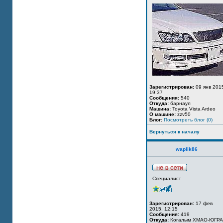
Зарегистрирован:
09 янв 201
19:37
Сообщения:
540
Откуда:
барнаул
Машина:
Toyota Vista Ardeo
О машине:
zzv50
Блог:
Посмотреть блог (0)
Вернуться к началу
waplik86
Специалист
Зарегистрирован:
17 фев
2015, 12:15
Сообщения:
419
Откуда:
Когалым ХМАО-ЮГРА