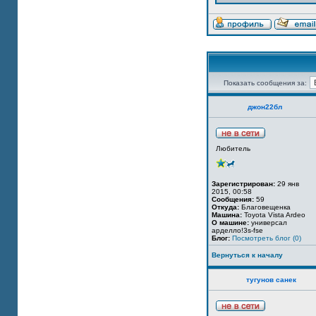
Показать сообщения за:
джон22бл
Любитель
Зарегистрирован:
29 янв
2015, 00:58
Сообщения:
59
Откуда:
Благовещенка
Машина:
Toyota Vista Ardeo
О машине:
универсал
арделло!3s-fse
Блог:
Посмотреть блог (0)
Вернуться к началу
тугунов санек