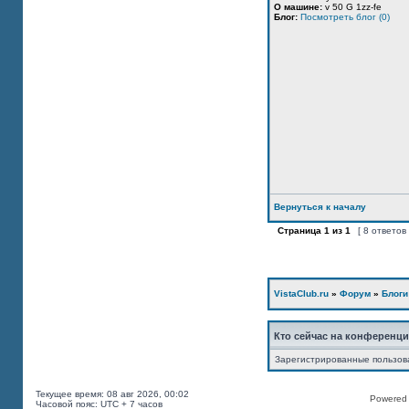
О машине:
v 50 G 1zz-fe
Блог:
Посмотреть блог (0)
Вернуться к началу
Страница
1
из
1
[ 8 ответов
VistaClub.ru
»
Форум
»
Блоги
Кто сейчас на конференц
Зарегистрированные пользов
Текущее время: 08 авг 2026, 00:02
Powered b
Часовой пояс: UTC + 7 часов