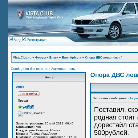
Вход
Регистрация
VistaClub.ru
»
Форум
»
Блоги
»
Блог Apixe-а
»
Опора ДВС левая (акпп)
Сообщения без ответов
|
Активные темы
Опора ДВС лева
Автор
Apixe
Заголовок сообщения:
Опора
Профи
Поставил, ско
родная стоит 
дорестайл ст
Зарегистрирован:
25 май 2012, 06:40
Сообщения:
756
Откуда:
р-ка Хакасия, Абакан
500рублей.
Машина:
Toyota Vista Ardeo
О машине:
Абаканец, универсал, 1zz, 99