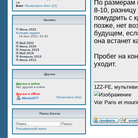
По размерам 
г.в.
Блог:
Посмотреть блог (12)
8-10, разниц
помудрить с 
Архивы
позже, нет в
Июнь 2022
будущем, есл
Колодки задние
19 июн 2022, 01:40
она встанет к
Май 2022
Июнь 2020
Апрель 2019
Май 2018
Пробег на кон
Февраль 2015
Июнь 2012
уходит.
Друзья
_______________
Друзья в online
1ZZ-FE, мультиви
Нет друзей в online
Друзья в offline
Посмотреть блог
Nikola1977
Voir Paris et mourir
Поиск блогов
Расширенный поиск