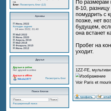
По размерам 
г.в.
Блог:
Посмотреть блог (12)
8-10, разниц
помудрить с 
Архивы
позже, нет в
Июнь 2022
будущем, есл
Колодки задние
19 июн 2022, 01:40
она встанет к
Май 2022
Июнь 2020
Апрель 2019
Май 2018
Пробег на кон
Февраль 2015
Июнь 2012
уходит.
Друзья
_______________
Друзья в online
1ZZ-FE, мультиви
Нет друзей в online
Друзья в offline
Посмотреть блог
Nikola1977
Voir Paris et mourir
Поиск блогов
Расширенный поиск