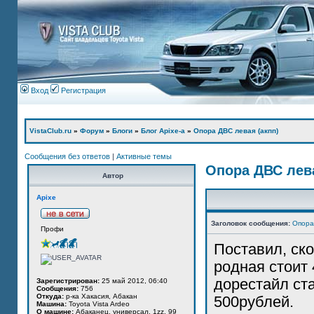
Вход
Регистрация
VistaClub.ru
»
Форум
»
Блоги
»
Блог Apixe-а
»
Опора ДВС левая (акпп)
Сообщения без ответов
|
Активные темы
Опора ДВС лева
Автор
Apixe
Заголовок сообщения:
Опора
Профи
Поставил, ско
родная стоит 
дорестайл ст
Зарегистрирован:
25 май 2012, 06:40
Сообщения:
756
Откуда:
р-ка Хакасия, Абакан
500рублей.
Машина:
Toyota Vista Ardeo
О машине:
Абаканец, универсал, 1zz, 99