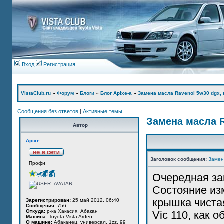
Вход
Регистрация
VistaClub.ru
»
Форум
»
Блоги
»
Блог Apixe-а
»
Замена масла Ravenol 5w30 dgx, 
Сообщения без ответов
|
Активные темы
Замена масла R
Автор
Apixe
Заголовок сообщения:
Замен
Профи
Очередная за
Состояние из
крышка чистая
Зарегистрирован:
25 май 2012, 06:40
Сообщения:
756
Откуда:
р-ка Хакасия, Абакан
Vic 110, как 
Машина:
Toyota Vista Ardeo
О машине:
Абаканец, универсал, 1zz, 99