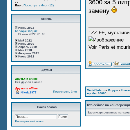
3600 за 5 лит
г.в.
Блог:
Посмотреть блог (12)
замену
Архивы
_______________
Июнь 2022
Колодки задние
1ZZ-FE, мультиви
19 июн 2022, 01:40
Май 2022
Июнь 2020
Voir Paris et mourir
Апрель 2019
Май 2018
Февраль 2015
Июнь 2012
Друзья
Друзья в online
Нет друзей в online
Друзья в offline
VistaClub.ru
»
Форум
»
Блоги
Посмотреть блог
Nikola1977
пробег 30000
Кто сейчас на конференц
Поиск блогов
Зарегистрированные пользов
Расширенный поиск