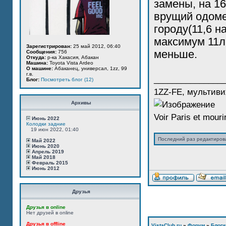
замены, на 16
врущий одомет
городу(11,6 н
максимум 11л
Зарегистрирован:
25 май 2012, 06:40
меньше.
Сообщения:
756
Откуда:
р-ка Хакасия, Абакан
Машина:
Toyota Vista Ardeo
О машине:
Абаканец, универсал, 1zz, 99
г.в.
_______________
Блог:
Посмотреть блог (12)
1ZZ-FE, мультиви
Архивы
Voir Paris et mourir
Июнь 2022
Колодки задние
19 июн 2022, 01:40
Последний раз редактиро
Май 2022
Июнь 2020
Апрель 2019
Май 2018
Февраль 2015
Июнь 2012
Друзья
Друзья в online
Нет друзей в online
Друзья в offline
VistaClub.ru
»
Форум
»
Блоги