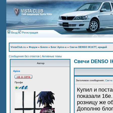
Вход
Регистрация
VistaClub.ru
»
Форум
»
Блоги
»
Блог Apixe-а
»
Свечи DENSO IK16TT, иридий
Сообщения без ответов
|
Активные темы
Свечи DENSO I
Автор
Apixe
Заголовок сообщения:
Свечи
Профи
Купил и поста
показали 16е.
розницу же о
Дополню блог