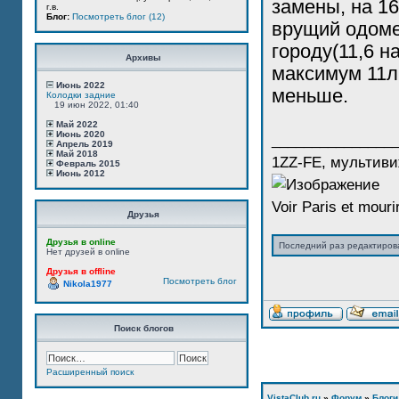
замены, на 16
г.в.
Блог:
Посмотреть блог (12)
врущий одомет
городу(11,6 н
Архивы
максимум 11л
Июнь 2022
меньше.
Колодки задние
19 июн 2022, 01:40
Май 2022
Июнь 2020
_______________
Апрель 2019
Май 2018
1ZZ-FE, мультиви
Февраль 2015
Июнь 2012
Voir Paris et mourir
Друзья
Друзья в online
Последний раз редактиро
Нет друзей в online
Друзья в offline
Посмотреть блог
Nikola1977
Поиск блогов
Расширенный поиск
VistaClub.ru
»
Форум
»
Блоги