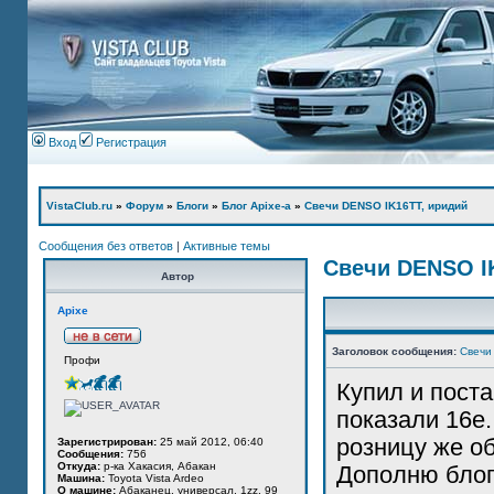
Вход
Регистрация
VistaClub.ru
»
Форум
»
Блоги
»
Блог Apixe-а
»
Свечи DENSO IK16TT, иридий
Сообщения без ответов
|
Активные темы
Свечи DENSO I
Автор
Apixe
Заголовок сообщения:
Свечи
Профи
Купил и поста
показали 16е.
розницу же о
Зарегистрирован:
25 май 2012, 06:40
Сообщения:
756
Откуда:
р-ка Хакасия, Абакан
Дополню блог
Машина:
Toyota Vista Ardeo
О машине:
Абаканец, универсал, 1zz, 99