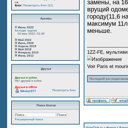
замены, на 16
г.в.
Блог:
Посмотреть блог (12)
врущий одомет
городу(11,6 н
Архивы
максимум 11л
Июнь 2022
меньше.
Колодки задние
19 июн 2022, 01:40
Май 2022
Июнь 2020
_______________
Апрель 2019
Май 2018
1ZZ-FE, мультиви
Февраль 2015
Июнь 2012
Voir Paris et mourir
Друзья
Друзья в online
Последний раз редактиро
Нет друзей в online
Друзья в offline
Посмотреть блог
Nikola1977
Поиск блогов
Расширенный поиск
VistaClub.ru
»
Форум
»
Блоги