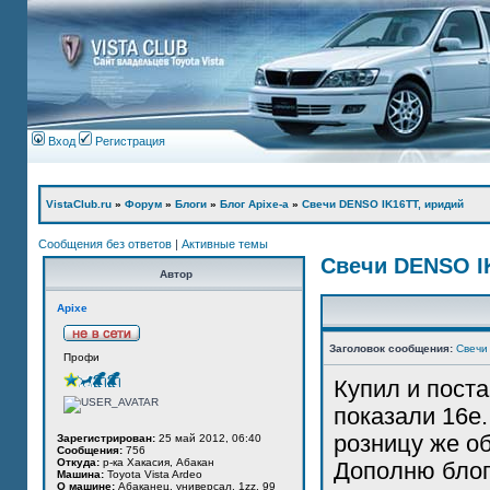
Вход
Регистрация
VistaClub.ru
»
Форум
»
Блоги
»
Блог Apixe-а
»
Свечи DENSO IK16TT, иридий
Сообщения без ответов
|
Активные темы
Свечи DENSO I
Автор
Apixe
Заголовок сообщения:
Свечи
Профи
Купил и поста
показали 16е.
розницу же о
Зарегистрирован:
25 май 2012, 06:40
Сообщения:
756
Откуда:
р-ка Хакасия, Абакан
Дополню блог
Машина:
Toyota Vista Ardeo
О машине:
Абаканец, универсал, 1zz, 99