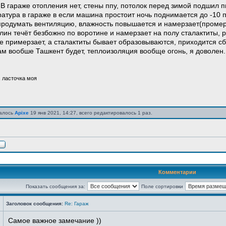
В гараже отопления нет, стены ппу, потолок перед зимой подшил п
ратура в гараже в если машина простоит ночь поднимается до -10 п
продумать вентиляцию, влажность повышается и намерзает(промерза
блин течёт безбожно по воротине и намерзает на полу сталактиты, 
е примерзает, а сталактиты бывает образовываются, приходится сби
ам вообше Ташкент будет, теплоизоляция вообще огонь, я доволен.
, ласточка моя
валось
Apixe
19 янв 2021, 14:27, всего редактировалось 1 раз.
Комментарии
Показать сообщения за:
Поле сортировки
Заголовок сообщения:
Re: Гараж
Самое важное замечание ))