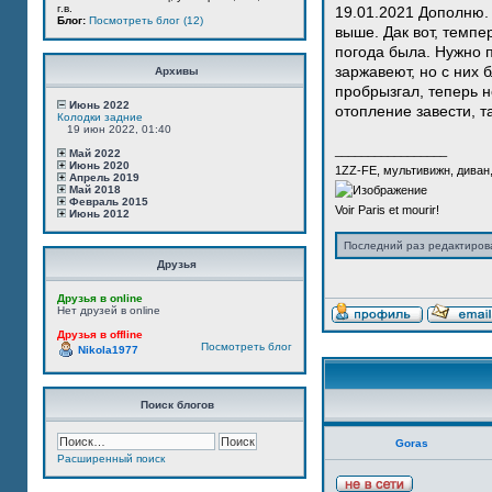
г.в.
19.01.2021 Дополню. 
Блог:
Посмотреть блог (12)
выше. Дак вот, темпе
погода была. Нужно 
заржавеют, но с них 
Архивы
пробрызгал, теперь н
Июнь 2022
отопление завести, т
Колодки задние
19 июн 2022, 01:40
_________________
Май 2022
Июнь 2020
1ZZ-FE, мультивижн, диван
Апрель 2019
Май 2018
Февраль 2015
Voir Paris et mourir!
Июнь 2012
Последний раз редактиро
Друзья
Друзья в online
Нет друзей в online
Друзья в offline
Посмотреть блог
Nikola1977
Поиск блогов
Goras
Расширенный поиск