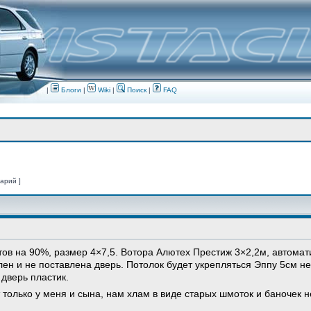
|
Блоги
|
Wiki
|
Поиск
|
FAQ
тарий ]
отов на 90%, размер 4×7,5. Вотора Алютех Престиж 3×2,2м, автома
ен и не поставлена дверь. Потолок будет укрепляться Эппу 5см не
 дверь пластик.
 только у меня и сына, нам хлам в виде старых шмоток и баночек 