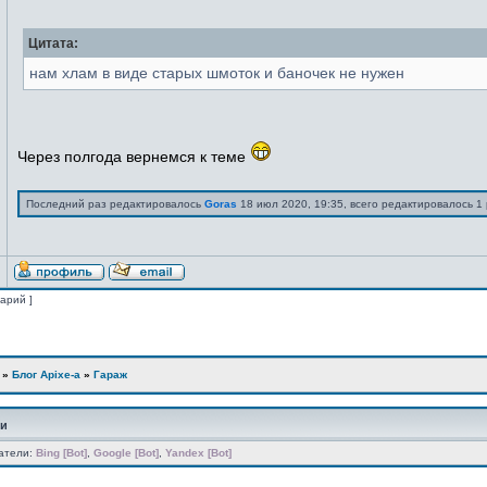
Цитата:
нам хлам в виде старых шмоток и баночек не нужен
Через полгода вернемся к теме
Последний раз редактировалось
Goras
18 июл 2020, 19:35, всего редактировалось 1 
тарий ]
»
Блог Apixe-а
»
Гараж
ии
атели:
Bing [Bot]
,
Google [Bot]
,
Yandex [Bot]