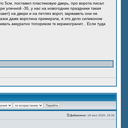
пс 5см, поставил пластиковую дверь, про ворота писал
ри уличной -35, у нас на новогодние праздники такая
ет) на двери и на петлях ворот, заржаветь они не
разок даже воротина примерзла, я это дело силиконом
вать аккуратно топориком тк керамогранит... Если туда
Добавлено:
18 июл 2020, 19:34