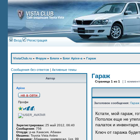
Вход
Регистрация
VistaClub.ru
»
Форум
»
Блоги
»
Блог Apixe-а
»
Гараж
Сообщения без ответов
|
Активные темы
Гараж
Автор
Страница
1
из
1
[ 1 коммен
Apixe
Профи
Заголовок сообщения:
Гараж
Кстати, мой гараж, г
Потолок еще не утепл
палаток и инвентаря,
Зарегистрирован:
25 май 2012, 06:40
Сообщения:
756
Ключ от гаража будет
Откуда:
р-ка Хакасия, Абакан
Машина:
Toyota Vista Ardeo
О машине:
Абаканец, универсал, 1zz, 99