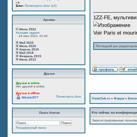
г.в.
Блог:
Посмотреть блог (12)
_______________
1ZZ-FE, мультиви
Архивы
Июнь 2022
Voir Paris et mourir
Колодки задние
19 июн 2022, 01:40
Май 2022
Июнь 2020
Последний раз редактиро
Апрель 2019
Май 2018
Февраль 2015
Июнь 2012
Друзья
Друзья в online
Нет друзей в online
Друзья в offline
Посмотреть блог
Nikola1977
VistaClub.ru
»
Форум
»
Блоги
Кто сейчас на конференц
Поиск блогов
Зарегистрированные пользов
Расширенный поиск