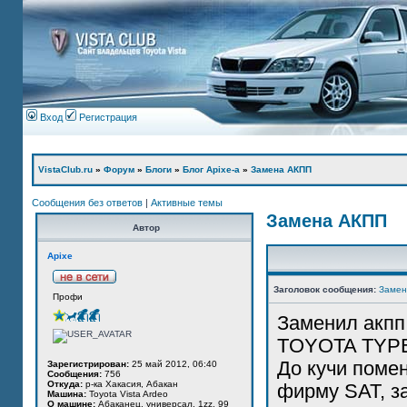
Вход
Регистрация
VistaClub.ru
»
Форум
»
Блоги
»
Блог Apixe-а
»
Замена АКПП
Сообщения без ответов
|
Активные темы
Замена АКПП
Автор
Apixe
Заголовок сообщения:
Замен
Профи
Заменил акпп
TOYOTA TYPE 
До кучи поме
Зарегистрирован:
25 май 2012, 06:40
Сообщения:
756
Откуда:
р-ка Хакасия, Абакан
фирму SAT, за
Машина:
Toyota Vista Ardeo
О машине:
Абаканец, универсал, 1zz, 99