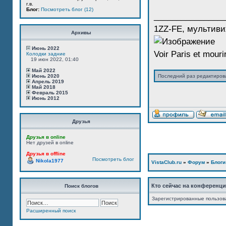
г.в.
Блог:
Посмотреть блог (12)
_______________
1ZZ-FE, мультиви
Архивы
Июнь 2022
Voir Paris et mourir
Колодки задние
19 июн 2022, 01:40
Май 2022
Июнь 2020
Последний раз редактиро
Апрель 2019
Май 2018
Февраль 2015
Июнь 2012
Друзья
Друзья в online
Нет друзей в online
Друзья в offline
Посмотреть блог
Nikola1977
VistaClub.ru
»
Форум
»
Блоги
Кто сейчас на конференц
Поиск блогов
Зарегистрированные пользов
Расширенный поиск