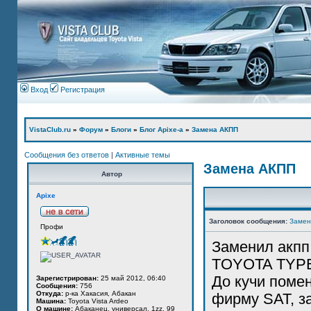
Вход
Регистрация
VistaClub.ru
»
Форум
»
Блоги
»
Блог Apixe-а
»
Замена АКПП
Сообщения без ответов
|
Активные темы
Замена АКПП
Автор
Apixe
Заголовок сообщения:
Замен
Профи
Заменил акпп
TOYOTA TYPE 
До кучи поме
Зарегистрирован:
25 май 2012, 06:40
Сообщения:
756
Откуда:
р-ка Хакасия, Абакан
фирму SAT, за
Машина:
Toyota Vista Ardeo
О машине:
Абаканец, универсал, 1zz, 99