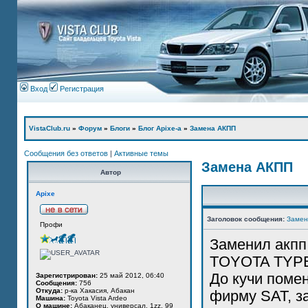
Вход
Регистрация
VistaClub.ru
»
Форум
»
Блоги
»
Блог Apixe-а
»
Замена АКПП
Сообщения без ответов
|
Активные темы
Замена АКПП
Автор
Apixe
Заголовок сообщения:
Замен
Профи
Заменил акпп
TOYOTA TYPE 
До кучи поме
Зарегистрирован:
25 май 2012, 06:40
Сообщения:
756
Откуда:
р-ка Хакасия, Абакан
фирму SAT, за
Машина:
Toyota Vista Ardeo
О машине:
Абаканец, универсал, 1zz, 99