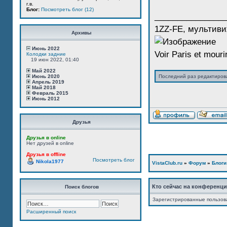
г.в.
Блог:
Посмотреть блог (12)
_______________
1ZZ-FE, мультиви
Архивы
Июнь 2022
Voir Paris et mourir
Колодки задние
19 июн 2022, 01:40
Май 2022
Июнь 2020
Последний раз редактиро
Апрель 2019
Май 2018
Февраль 2015
Июнь 2012
Друзья
Друзья в online
Нет друзей в online
Друзья в offline
Посмотреть блог
Nikola1977
VistaClub.ru
»
Форум
»
Блоги
Кто сейчас на конференц
Поиск блогов
Зарегистрированные пользов
Расширенный поиск