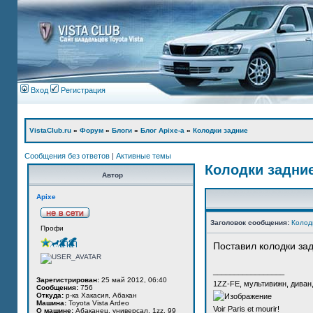
Вход
Регистрация
VistaClub.ru
»
Форум
»
Блоги
»
Блог Apixe-а
»
Колодки задние
Сообщения без ответов
|
Активные темы
Колодки задни
Автор
Apixe
Заголовок сообщения:
Колод
Профи
Поставил колодки за
_________________
Зарегистрирован:
25 май 2012, 06:40
1ZZ-FE, мультивижн, диван
Сообщения:
756
Откуда:
р-ка Хакасия, Абакан
Машина:
Toyota Vista Ardeo
Voir Paris et mourir!
О машине:
Абаканец, универсал, 1zz, 99