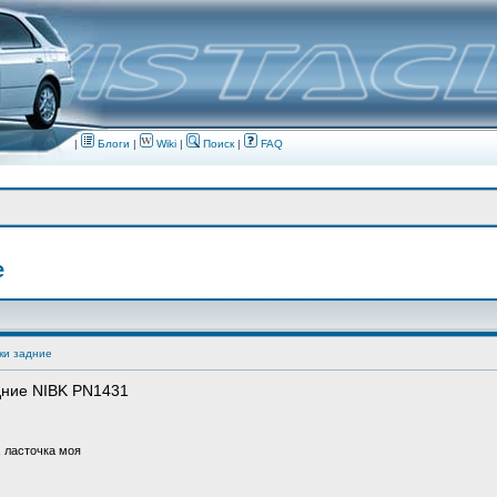
|
Блоги
|
Wiki
|
Поиск
|
FAQ
е
ки задние
дние NIBK PN1431
, ласточка моя