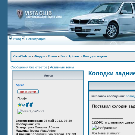
Вход
Регистрация
VistaClub.ru
»
Форум
»
Блоги
»
Блог Apixe-а
»
Колодки задние
Сообщения без ответов
|
Активные темы
Колодки задни
Автор
Apixe
Заголовок сообщения:
Колод
Профи
Поставил колодки за
_________________
Зарегистрирован:
25 май 2012, 06:40
1ZZ-FE, мультивижн, диван
Сообщения:
756
Откуда:
р-ка Хакасия, Абакан
Машина:
Toyota Vista Ardeo
Voir Paris et mourir!
О машине:
Абаканец, универсал, 1zz, 99