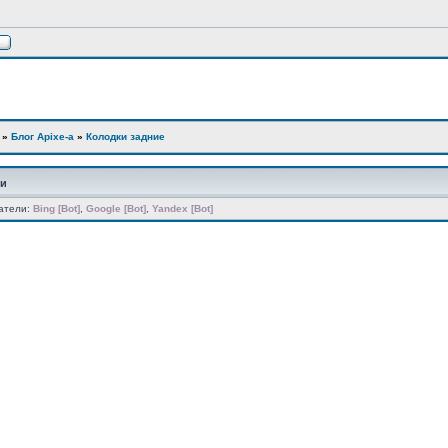
»
Блог Apixe-а
»
Колодки задние
ии
атели:
Bing [Bot]
,
Google [Bot]
,
Yandex [Bot]