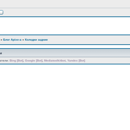
»
Блог Apixe-а
»
Колодки задние
ии
атели:
Bing [Bot]
,
Google [Bot]
,
Mediatoolkitbot
,
Yandex [Bot]