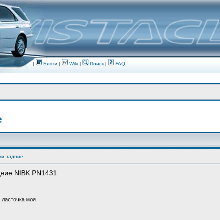
|
Блоги
|
Wiki
|
Поиск
|
FAQ
е
ки задние
дние NIBK PN1431
, ласточка моя