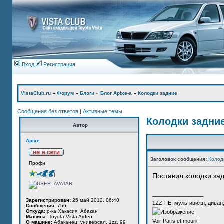
Вход
Регистрация
VistaClub.ru
»
Форум
»
Блоги
»
Блог Apixe-а
»
Колодки задние
Сообщения без ответов
|
Активные темы
Колодки задни
Автор
Apixe
Заголовок сообщения:
Колод
Профи
Поставил колодки за
_________________
Зарегистрирован:
25 май 2012, 06:40
1ZZ-FE, мультивижн, диван
Сообщения:
756
Откуда:
р-ка Хакасия, Абакан
Машина:
Toyota Vista Ardeo
Voir Paris et mourir!
О машине:
Абаканец, универсал, 1zz, 99