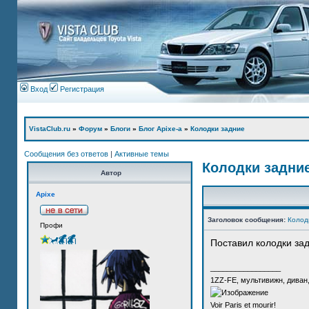
Вход
Регистрация
VistaClub.ru
»
Форум
»
Блоги
»
Блог Apixe-а
»
Колодки задние
Сообщения без ответов
|
Активные темы
Колодки задни
Автор
Apixe
Заголовок сообщения:
Колод
Профи
Поставил колодки за
_________________
1ZZ-FE, мультивижн, диван
Voir Paris et mourir!