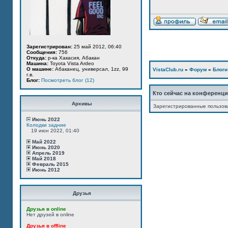
Зарегистрирован:
25 май 2012, 06:40
Сообщения:
756
Откуда:
р-ка Хакасия, Абакан
Машина:
Toyota Vista Ardeo
О машине:
Абаканец, универсал, 1zz, 99
VistaClub.ru
»
Форум
»
Блоги
г.в.
Блог:
Посмотреть блог (12)
Кто сейчас на конференц
Архивы
Зарегистрированные пользов
Июнь 2022
Колодки задние
19 июн 2022, 01:40
Май 2022
Июнь 2020
Апрель 2019
Май 2018
Февраль 2015
Июнь 2012
Друзья
Друзья в online
Нет друзей в online
Друзья в offline