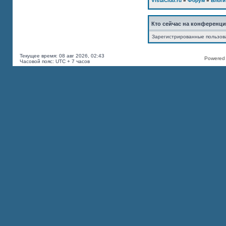
VistaClub.ru
»
Форум
»
Блоги
Кто сейчас на конференц
Зарегистрированные пользов
Текущее время: 08 авг 2026, 02:43
Powered b
Часовой пояс: UTC + 7 часов