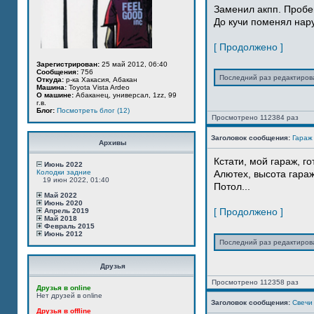
Заменил акпп. Пробе
До кучи поменял нар
[ Продолжено ]
Зарегистрирован:
25 май 2012, 06:40
Сообщения:
756
Последний раз редактиро
Откуда:
р-ка Хакасия, Абакан
Машина:
Toyota Vista Ardeo
О машине:
Абаканец, универсал, 1zz, 99
г.в.
Блог:
Посмотреть блог (12)
Просмотрено 112384 раз
Заголовок сообщения:
Гараж
Архивы
Кстати, мой гараж, г
Июнь 2022
Колодки задние
Алютех, высота гараж
19 июн 2022, 01:40
Потол...
Май 2022
Июнь 2020
[ Продолжено ]
Апрель 2019
Май 2018
Февраль 2015
Июнь 2012
Последний раз редактиро
Друзья
Просмотрено 112358 раз
Друзья в online
Нет друзей в online
Заголовок сообщения:
Свечи
Друзья в offline