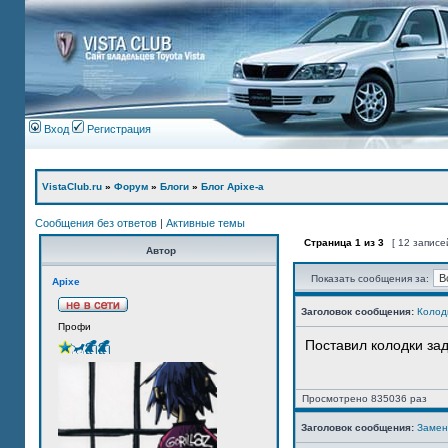
Вход
Регистрация
VistaClub.ru
»
Форум
»
Блоги
»
Блог Apixe-а
Сообщения без ответов
|
Активные темы
Страница
1
из
3
[ 12 записе
Автор
Показать сообщения за:
Apixe
Заголовок сообщения:
Колод
Профи
Поставил колодки за
Просмотрено 835036 раз
Заголовок сообщения:
Замен