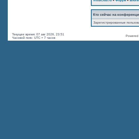
VistaClub.ru
»
Форум
»
Блоги
Кто сейчас на конференц
Зарегистрированные пользов
Текущее время: 07 авг 2026, 23:51
Powered b
Часовой пояс: UTC + 7 часов