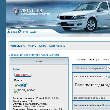
Вход
Регистрация
VistaClub.ru
»
Форум
»
Блоги
»
Блог Apixe-а
Сообщения без ответов
|
Активные темы
Страница
1
из
3
[ 12 записе
Автор
Показать сообщения за:
Apixe
Заголовок сообщения:
Колод
Профи
Поставил колодки за
Просмотрено 835021 раз
Зарегистрирован:
25 май 2012, 06:40
Сообщения:
756
Откуда:
р-ка Хакасия, Абакан
Заголовок сообщения:
Замен
Машина:
Toyota Vista Ardeo
О машине:
Абаканец, универсал, 1zz, 99