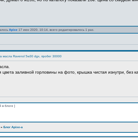
валось
Apixe
17 июн 2020, 10:14, всего редактировалось 1 раз.
а масла Ravenol 5w30 dgx, пробег 30000
асла.
цвета заливной горловины на фото, крышка чистая изнутри, без как
й в блоге ]
»
Блог Apixe-а