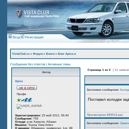
Вход
Регистрация
VistaClub.ru
»
Форум
»
Блоги
»
Блог Apixe-а
Сообщения без ответов
|
Активные темы
Страница
1
из
3
[ 12 записе
Автор
Apixe
Заголовок сообщения:
Колод
Профи
Поставил колодки за
Просмотрено 835013 раз
Зарегистрирован:
25 май 2012, 06:40
Сообщения:
756
Откуда:
р-ка Хакасия, Абакан
Заголовок сообщения:
Замен
Машина:
Toyota Vista Ardeo
О машине:
Абаканец, универсал, 1zz, 99