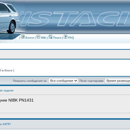
|
Блоги
|
Wiki
|
Поиск
|
FAQ
й в блоге ]
Показать сообщения за:
Поле сортировки
ки задние
дние NIBK PN1431
а АКПП