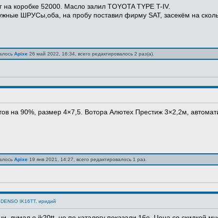
г на коробке 52000. Масло залил TOYOTA TYPE T-IV.
ужные ШРУСы,оба, на пробу поставил фирму SAT, засекём на сколь.
валось
Apixe
26 май 2022, 16:34, всего редактировалось 2 раз(а).
отов на 90%, размер 4×7,5. Вотора Алютех Престиж 3×2,2м, автома
валось
Apixe
19 янв 2021, 14:27, всего редактировалось 1 раз.
 DENSO IK16TT, иридий
чи, думал о ik20tt, но по каталогу показали 16е. Цена со скидкой 