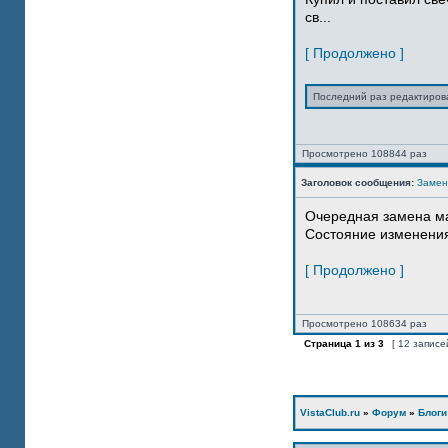
св...
[ Продолжено ]
Последний раз редактиро
Просмотрено 108844 раз
Заголовок сообщения:
Замен
Очередная замена м
Состояние изменения 
[ Продолжено ]
Просмотрено 108634 раз
Страница
1
из
3
[ 12 записе
VistaClub.ru
»
Форум
»
Блоги