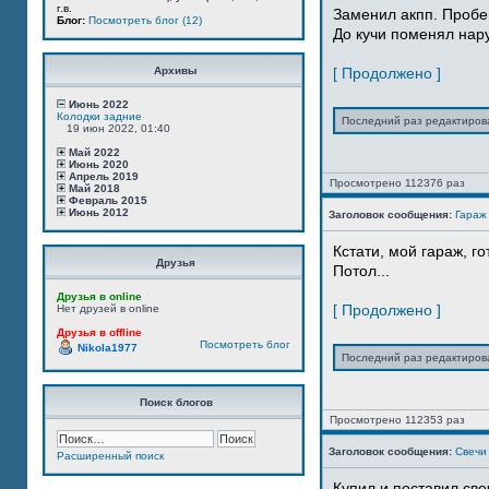
г.в.
Заменил акпп. Пробе
Блог:
Посмотреть блог (12)
До кучи поменял нар
Архивы
[ Продолжено ]
Июнь 2022
Колодки задние
Последний раз редактиро
19 июн 2022, 01:40
Май 2022
Июнь 2020
Апрель 2019
Просмотрено 112376 раз
Май 2018
Февраль 2015
Июнь 2012
Заголовок сообщения:
Гараж
Кстати, мой гараж, г
Друзья
Потол...
Друзья в online
[ Продолжено ]
Нет друзей в online
Друзья в offline
Посмотреть блог
Nikola1977
Последний раз редактиро
Поиск блогов
Просмотрено 112353 раз
Заголовок сообщения:
Свечи
Расширенный поиск
Купил и поставил све