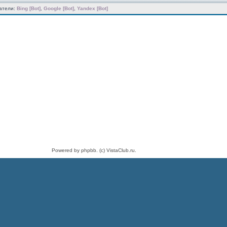
атели:
Bing [Bot]
,
Google [Bot]
,
Yandex [Bot]
Powered by phpbb. (c) VistaClub.ru.