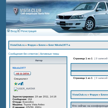
Вход
Регистрация
VistaClub.ru
»
Форум
»
Блоги
»
Блог Nikola1977-а
Сообщения без ответов
|
Активные темы
Страница
1
из
1
[ 0 записей
Автор
Nikola1977
Страница
1
из
1
[ 0 записей
Специалист
VistaClub.ru
»
Форум
»
Блоги
Зарегистрирован:
19 авг 2011, 14:16
Сообщения:
164
Откуда:
Енисейск
Машина:
Toyota Vista Ardeo
Кто сейчас на конференц
О машине:
ZZV50, 2001г