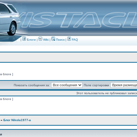
|
Блоги
|
Wiki
|
Поиск
|
FAQ
 в блоге ]
Показать сообщения за:
Поле сортировки
Этот пользователь не публиковал записи
 в блоге ]
»
Блог Nikola1977-а
ии