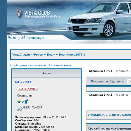
Вход
Регистрация
VistaClub.ru
»
Форум
»
Блоги
»
Блог Nikola1977-а
Сообщения без ответов
|
Активные темы
Страница
1
из
1
[ 0 записей
Автор
Показать сообщения за:
Nikola1977
Страница
1
из
1
[ 0 записей
Специалист
VistaClub.ru
»
Форум
»
Блоги
Зарегистрирован:
19 авг 2011, 14:16
Сообщения:
164
Откуда:
Енисейск
Машина:
Toyota Vista Ardeo
Кто сейчас на конференц
О машине:
ZZV50, 2001г