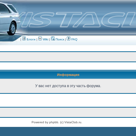
|
Блоги
|
Wiki
|
Поиск
|
FAQ
Информация
У вас нет доступа в эту часть форума.
Powered by phpbb. (c) VistaClub.ru.