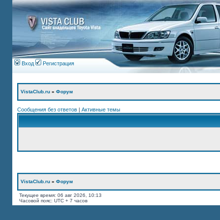
Вход
Регистрация
VistaClub.ru
»
Форум
Сообщения без ответов
|
Активные темы
VistaClub.ru
»
Форум
Текущее время: 06 авг 2026, 10:13
Часовой пояс: UTC + 7 часов