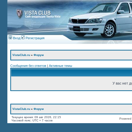
Вход
Регистрация
VistaClub.ru
»
Форум
Сообщения без ответов
|
Активные темы
У вас нет д
VistaClub.ru
»
Форум
Текущее время: 09 авг 2026, 22:15
Powered b
Часовой пояс: UTC + 7 часов