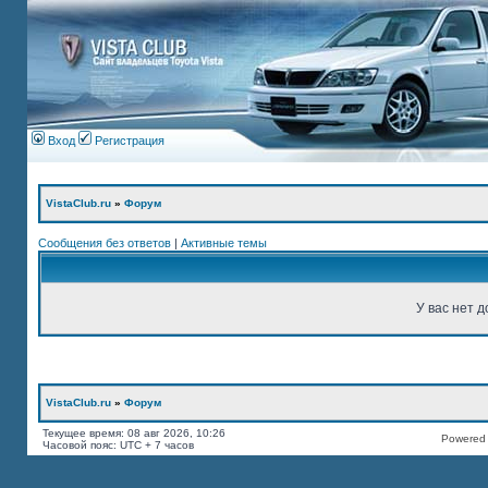
Вход
Регистрация
VistaClub.ru
»
Форум
Сообщения без ответов
|
Активные темы
У вас нет д
VistaClub.ru
»
Форум
Текущее время: 08 авг 2026, 10:26
Powered b
Часовой пояс: UTC + 7 часов