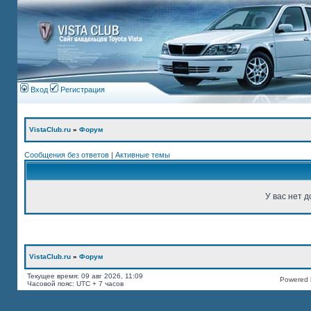
Вход
Регистрация
VistaClub.ru
»
Форум
Сообщения без ответов
|
Активные темы
У вас нет д
VistaClub.ru
»
Форум
Текущее время: 09 авг 2026, 11:09
Powered b
Часовой пояс: UTC + 7 часов