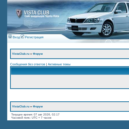
Вход
Регистрация
VistaClub.ru
»
Форум
Сообщения без ответов
|
Активные темы
VistaClub.ru
»
Форум
Текущее время: 07 авг 2026, 02:17
Часовой пояс: UTC + 7 часов