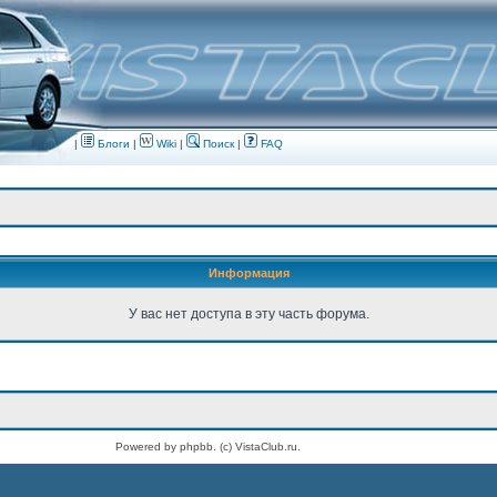
|
Блоги
|
Wiki
|
Поиск
|
FAQ
Информация
У вас нет доступа в эту часть форума.
Powered by phpbb. (c) VistaClub.ru.