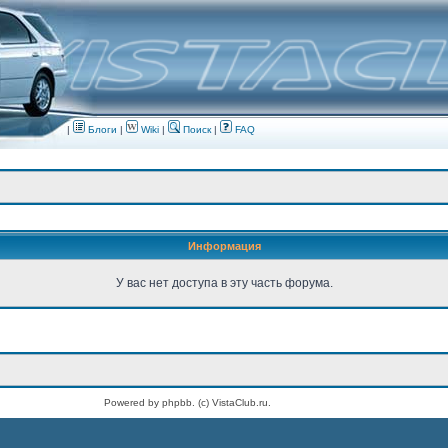
|
Блоги
|
Wiki
|
Поиск
|
FAQ
Информация
У вас нет доступа в эту часть форума.
Powered by phpbb. (c) VistaClub.ru.