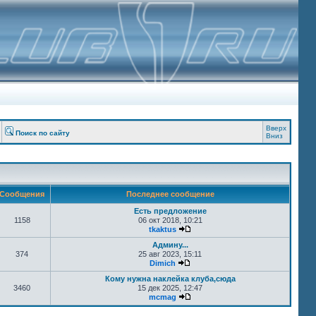
Вверх
Поиск по сайту
Вниз
Сообщения
Последнее сообщение
Есть предложение
1158
06 окт 2018, 10:21
tkaktus
Админу...
374
25 авг 2023, 15:11
Dimich
Кому нужна наклейка клуба,сюда
3460
15 дек 2025, 12:47
mcmag