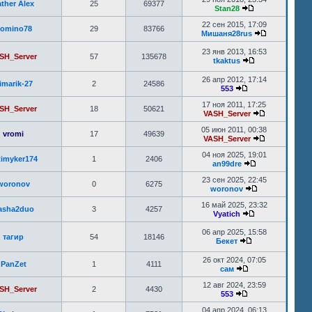
ther Alex
25
69377
Stan28
22 сен 2015, 17:09
omino78
29
83766
Мишаня28rus
23 янв 2013, 16:53
SH_Server
57
135678
tkaktus
26 апр 2012, 17:14
imarik-27
2
24586
553
17 ноя 2011, 17:25
SH_Server
18
50621
VASH_Server
05 июн 2011, 00:38
vromi
17
49639
VASH_Server
04 ноя 2025, 19:01
timyker174
1
2406
an99dre
23 сен 2025, 22:45
woronov
0
6275
woronov
16 май 2025, 23:32
asha2duo
3
4257
Vyatich
06 апр 2025, 15:58
тагир
54
18146
Бекет
26 окт 2024, 07:05
PanZet
1
4111
сам
12 авг 2024, 23:59
SH_Server
2
4430
553
04 апр 2024, 06:13