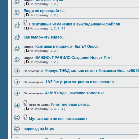
[
На страницу:
1
,
2
]
Люди не пропадайте...
[
На страницу:
1
,
2
]
Позитивные изменения в выкладывании файлов
[
На страницу:
1
,
2
,
3
,
4
]
Как выложить видео...
Картинки в подписи - быть? Опрос
Опрос:
[
На страницу:
1
,
2
]
ВАЖНО: ПРАВИЛО Создания Новых Тем!
Опрос:
[
На страницу:
1
,
2
]
Корпус ТНВД сильно потеет бензином vista sv50 D
Перемещена:
1AZ fse утром затроила и не поехала
Перемещена:
4sfe 91года , высокие холостые
Перемещена:
Течёт рулевая рейка.
Перемещена:
[
На страницу:
1
,
2
,
3
,
4
]
Мультивижн не всё показывает
переезд на https