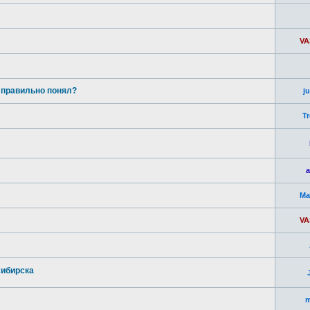
VA
и правильно понял?
j
T
a
Ma
VA
сибирска
m