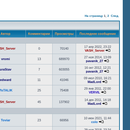
На страницу
1
,
2
След.
Автор
Комментарии
Просмотры
Последнее сообщение
17 апр 2022, 23:22
SH_Server
0
70140
VASH_Server
27 ноя 2014, 13:09
vromi
13
689970
pavanik_27
16 окт 2012, 12:21
uraStav
7
603055
pavanik_27
09 июл 2010, 16:21
edward
11
41046
MadLord
29 янв 2011, 22:00
VIsTALIK
25
75408
VERVIL
14 дек 2011, 14:18
SH_Server
45
137902
MadLord
10 июн 2021, 11:44
Toviar
23
66956
colo
29 ноя 2018, 23:34