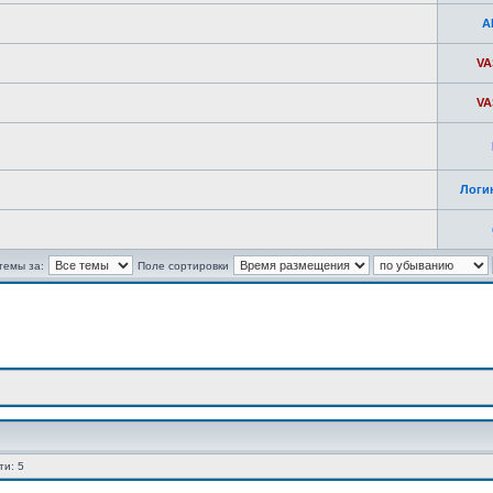
A
VA
VA
Логи
темы за:
Поле сортировки
ти: 5