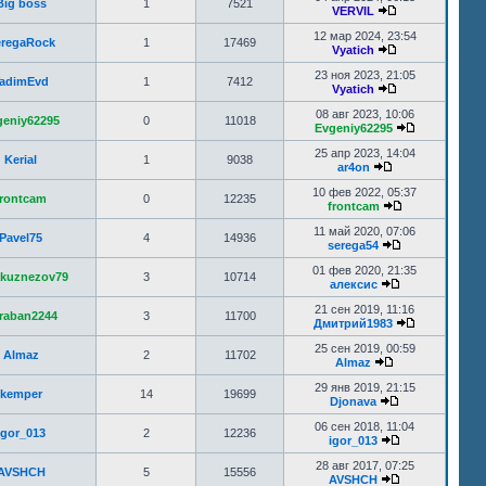
Big boss
1
7521
VERVIL
12 мар 2024, 23:54
eregaRock
1
17469
Vyatich
23 ноя 2023, 21:05
adimEvd
1
7412
Vyatich
08 авг 2023, 10:06
geniy62295
0
11018
Evgeniy62295
25 апр 2023, 14:04
Kerial
1
9038
ar4on
10 фев 2022, 05:37
frontcam
0
12235
frontcam
11 май 2020, 07:06
Pavel75
4
14936
serega54
01 фев 2020, 21:35
akuznezov79
3
10714
aлексис
21 сен 2019, 11:16
raban2244
3
11700
Дмитрий1983
25 сен 2019, 00:59
Almaz
2
11702
Almaz
29 янв 2019, 21:15
kemper
14
19699
Djonava
06 сен 2018, 11:04
igor_013
2
12236
igor_013
28 авг 2017, 07:25
AVSHCH
5
15556
AVSHCH