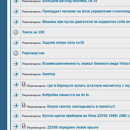
Большой расход бензина, св 35
Перемещена:
Пропадает питание на блок управления стеклоп
Перемещена:
Машина при пуске двигателя не корректно себя в
Перемещена:
Тоюта ае 100
Задняя опора vista sv35
Перемещена:
Партнерство
Взаимозаменяемость зеркал бокового вида Vista-
Перемещена:
бампер
Перемещена:
где в барнауле купить штатную магнитолу с му
Перемещена:
Кобробка пинается на 4s fe
Перемещена:
Какую смазку закладывать в гранаты?.
Перемещена:
Куплю щиток приборов на Vista ZZV50 1999г 2WD с
Перемещена:
ZZV50 переднее левое крыло
Перемещена: