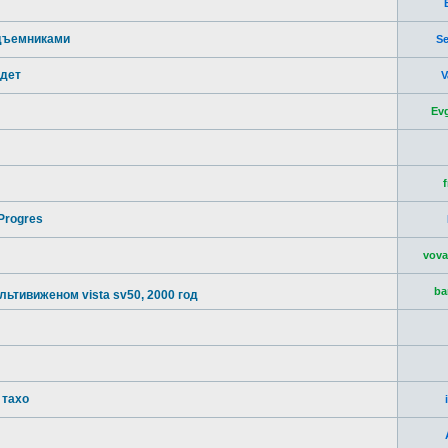
одъемниками
S
едет
V
Ev
Progres
vov
ba
льтивиженом vista sv50, 2000 год
 тахо