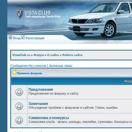
Вход
Регистрация
VistaClub.ru
»
Форум
»
О сайте
»
Работа сайта
Сообщения без ответов
|
Активные темы
Правила форума
Фор
Предложения
Предложения по форуму и сайту.
Замечания
Обсуждение проблем с форумом и сайтом. Глюки, ошибки.
Символика и конкурсы
Символика клуба - флаги, шильды, наклейки, сувениры. Конкурсы к