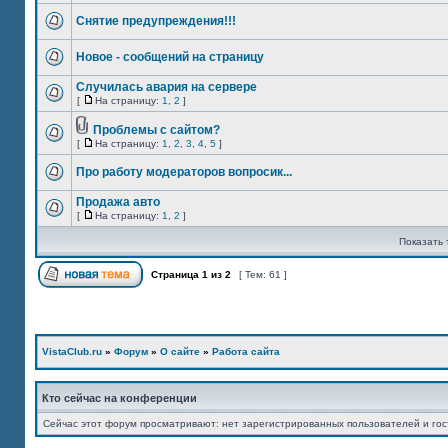
Снятие предупреждения!!!
Новое - сообщений на страницу
Случилась авария на сервере
[
На страницу:
1
,
2
]
Проблемы с сайтом?
[
На страницу:
1
,
2
,
3
,
4
,
5
]
Про работу модераторов вопросик...
Продажа авто
[
На страницу:
1
,
2
]
Показать 
Страница
1
из
2
[ Тем: 61 ]
VistaClub.ru
»
Форум
»
О сайте
»
Работа сайта
Кто сейчас на конференции
Сейчас этот форум просматривают: нет зарегистрированных пользователей и гос