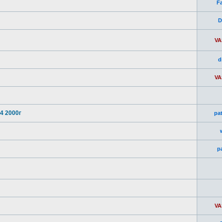
Fa
D
VA
d
VA
4 2000г
pa
p
VA