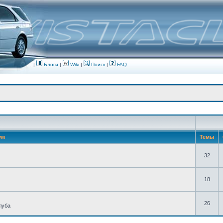
|
Блоги
|
Wiki
|
Поиск
|
FAQ
ум
Темы
32
18
26
луба