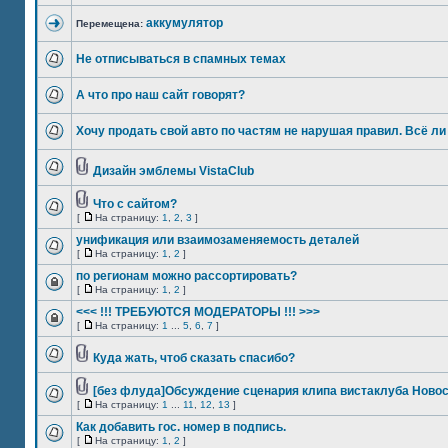
аккумулятор
Перемещена:
Не отписываться в спамных темах
А что про наш сайт говорят?
Хочу продать свой авто по частям не нарушая правил. Всё л
Дизайн эмблемы VistaClub
Что с сайтом?
[
На страницу:
1
,
2
,
3
]
унификация или взаимозаменяемость деталей
[
На страницу:
1
,
2
]
по регионам можно рассортировать?
[
На страницу:
1
,
2
]
<<< !!! ТРЕБУЮТСЯ МОДЕРАТОРЫ !!! >>>
[
На страницу:
1
...
5
,
6
,
7
]
Куда жать, чтоб сказать спасибо?
[без флуда]Обсуждение сценария клипа вистаклуба Ново
[
На страницу:
1
...
11
,
12
,
13
]
Как добавить гос. номер в подпись.
[
На страницу:
1
,
2
]