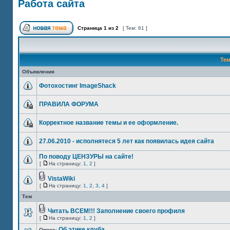
Работа сайта
Страница
1
из
2
[ Тем: 61 ]
Те
Объявления
Фотохостинг ImageShack
ПРАВИЛА ФОРУМА
Корректное название темы и ее оформление.
27.06.2010 - исполнятеся 5 лет как появилась идея сайта
По поводу ЦЕНЗУРЫ на сайте!
[
На страницу:
1
,
2
]
VistaWiki
[
На страницу:
1
,
2
,
3
,
4
]
Тем
Читать ВСЕМ!!! Заполнение своего профиля
[
На страницу:
1
,
2
]
Об этике клуба
Опрос: