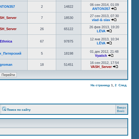
06 сен 2014, 01:09
NTON357
2
14822
ANTON357
27 сен 2013, 07:30
SH_Server
7
18530
vlad-&-slav
26 фев 2013, 19:20
SH_Server
26
65122
LЁVA
12 янв 2013, 10:34
Ethnica
67
97875
LЁVA
01 дек 2012, 21:48
н_Питерский
5
18198
Vyatich
16 сен 2012, 17:54
groman
18
51451
VASH_Server
На страницу
1
,
2
След.
Вверх
Поиск по сайту
Вниз