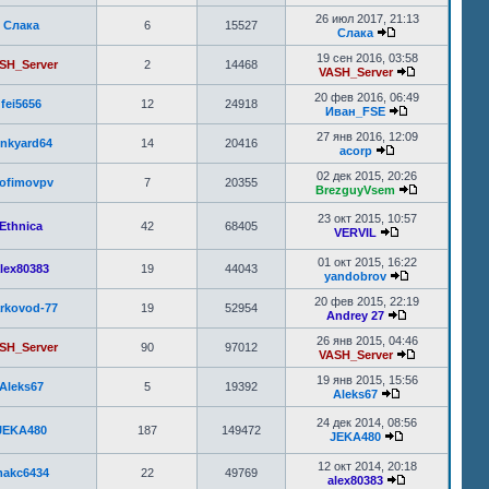
26 июл 2017, 21:13
Слака
6
15527
Слака
19 сен 2016, 03:58
SH_Server
2
14468
VASH_Server
20 фев 2016, 06:49
fei5656
12
24918
Иван_FSE
27 янв 2016, 12:09
unkyard64
14
20416
acorp
02 дек 2015, 20:26
rofimovpv
7
20355
BrezguyVsem
23 окт 2015, 10:57
Ethnica
42
68405
VERVIL
01 окт 2015, 16:22
lex80383
19
44043
yandobrov
20 фев 2015, 22:19
rkovod-77
19
52954
Andrey 27
26 янв 2015, 04:46
SH_Server
90
97012
VASH_Server
19 янв 2015, 15:56
Aleks67
5
19392
Aleks67
24 дек 2014, 08:56
JEKA480
187
149472
JEKA480
12 окт 2014, 20:18
akc6434
22
49769
alex80383