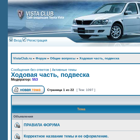
Вход
Регистрация
VistaClub.ru
»
Форум
»
Общие вопросы
»
Ходовая часть, подвеска
Сообщения без ответов
|
Активные темы
Ходовая часть, подвеска
Модератор:
553
Страница
1
из
22
[ Тем: 1097 ]
Тема
Объявления
ПРАВИЛА ФОРУМА
Корректное название темы и ее оформление.