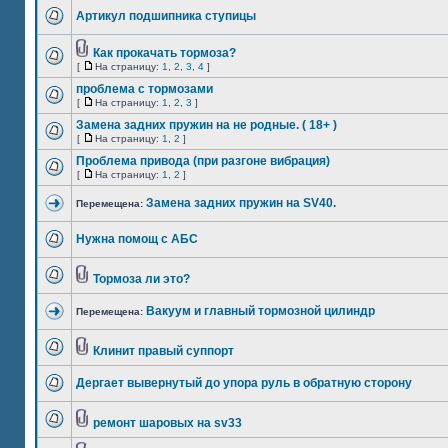
Артикул подшипника ступицы
Как прокачать тормоза?
[
На страницу:
1
,
2
,
3
,
4
]
проблема с тормозами
[
На страницу:
1
,
2
,
3
]
Замена задних пружин на не родные. ( 18+ )
[
На страницу:
1
,
2
]
Проблема привода (при разгоне вибрация)
[
На страницу:
1
,
2
]
Замена задних пружин на SV40.
Перемещена:
Нужна помощ с АБС
Тормоза ли это?
Вакуум и главный тормозной цилиндр
Перемещена:
Клинит правый суппорт
Дергает вывернутый до упора руль в обратную сторону
ремонт шаровых на sv33