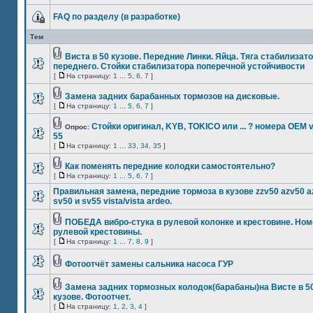
FAQ по разделу (в разработке)
Тем
Виста в 50 кузове. Передние Линки. Яйца. Тяга стабилизат
переднего. Стойки стабилизатора поперечной устойчивости
[
На страницу:
1
...
5
,
6
,
7
]
Замена задних барабанных тормозов на дисковые.
[
На страницу:
1
...
5
,
6
,
7
]
Стойки оригинал, KYB, TOKICO или ... ? номера ОЕМ 
Опрос:
55
[
На страницу:
1
...
33
,
34
,
35
]
Как поменять передние колодки самостоятельно?
[
На страницу:
1
...
5
,
6
,
7
]
Правильная замена, передние тормоза в кузове zzv50 azv50 a
sv50 и sv55 vista/vista ardeo.
ПОБЕДА вибро-стука в рулевой колонке и крестовине. Ном
рулевой крестовины.
[
На страницу:
1
...
7
,
8
,
9
]
Фотоотчёт замены сальника насоса ГУР
Замена задних тормозных колодок(барабаны)на Висте в 5
кузове. Фотоотчет.
[
На страницу:
1
,
2
,
3
,
4
]