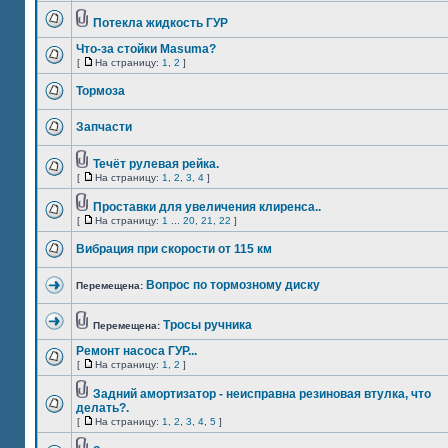
Потекла жидкость ГУР
Что-за стойки Masuma?
[
На страницу:
1
,
2
]
Тормоза
Запчасти
Течёт рулевая рейка.
[
На страницу:
1
,
2
,
3
,
4
]
Проставки для увеличения клиренса..
[
На страницу:
1
...
20
,
21
,
22
]
Вибрация при скорости от 115 км
Вопрос по тормозному диску
Перемещена:
Тросы ручника
Перемещена:
Ремонт насоса ГУР...
[
На страницу:
1
,
2
]
Задний амортизатор - неисправна резиновая втулка, что
делать?.
[
На страницу:
1
,
2
,
3
,
4
,
5
]