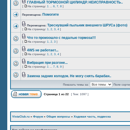
ГЛАВНЫЙ ТОРМОЗНОЙ ЦИЛИНДР. НЕИСПРАВНОСТЬ..
[
На страницу:
1
...
6
,
7
,
8
]
Помогите
Перемещена:
Треснувший пыльник внешнего ШРУСа (фото)
Перемещена:
[
На страницу:
1
,
2
,
3
,
4
]
Что то произошло с педалью тормоза!!!
[
На страницу:
1
,
2
,
3
]
4WS не работает...
[
На страницу:
1
,
2
,
3
,
4
]
Вибрация при разгоне...
[
На страницу:
1
...
7
,
8
,
9
]
Замена задних колодок. Не могу снять барабан..
Показать темы за:
Поле сорти
Страница
1
из
22
[ Тем: 1097 ]
VistaClub.ru
»
Форум
»
Общие вопросы
»
Ходовая часть, подвеска