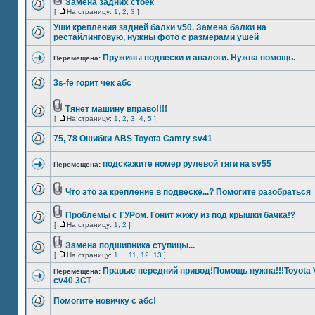
Замена задних стоек
[
На страницу:
1
,
2
,
3
]
Уши крепления задней балки v50. Замена балки на
рестайлинговую, нужны фото с размерами ушей
Пружины подвески и аналоги. Нужна помощь.
Перемещена:
3s-fe горит чек абс
Тянет машину вправо!!!!
[
На страницу:
1
,
2
,
3
,
4
,
5
]
75, 78 Ошибки ABS Toyota Camry sv41
подскажите номер рулевой тяги на sv55
Перемещена:
Что это за крепление в подвеске...? Помогите разобраться
Проблемы с ГУРом. Гонит жижу из под крышки бачка!?
[
На страницу:
1
,
2
]
Замена подшипника ступицы...
[
На страницу:
1
...
11
,
12
,
13
]
Правые передний привод!Помощь нужна!!!Toyota V
Перемещена:
cv40 3CT
Помогите новичку с абс!