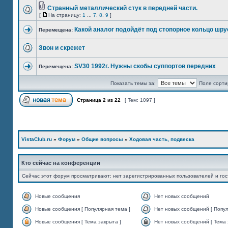
Странный металлический стук в передней части.
[
На страницу:
1
...
7
,
8
,
9
]
Какой аналог подойдёт под стопорное кольцо шру
Перемещена:
Звон и скрежет
SV30 1992г. Нужны скобы суппортов передних
Перемещена:
Показать темы за:
Поле сорти
Страница
2
из
22
[ Тем: 1097 ]
VistaClub.ru
»
Форум
»
Общие вопросы
»
Ходовая часть, подвеска
Кто сейчас на конференции
Сейчас этот форум просматривают: нет зарегистрированных пользователей и гос
Новые сообщения
Нет новых сообщений
Новые сообщения [ Популярная тема ]
Нет новых сообщений [ Попул
Новые сообщения [ Тема закрыта ]
Нет новых сообщений [ Тема 