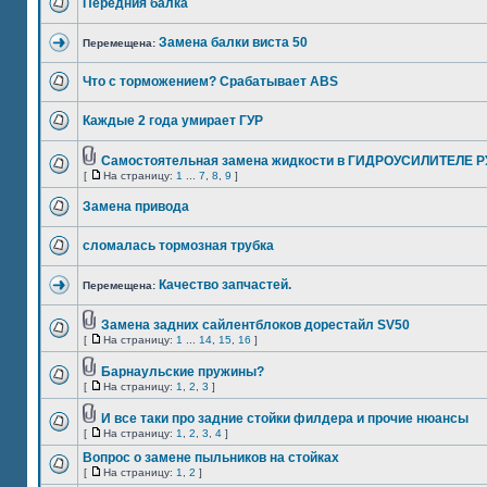
Передния балка
Замена балки виста 50
Перемещена:
Что с торможением? Срабатывает ABS
Каждые 2 года умирает ГУР
Самостоятельная замена жидкости в ГИДРОУСИЛИТЕЛЕ 
[
На страницу:
1
...
7
,
8
,
9
]
Замена привода
сломалась тормозная трубка
Качество запчастей.
Перемещена:
Замена задних сайлентблоков дорестайл SV50
[
На страницу:
1
...
14
,
15
,
16
]
Барнаульские пружины?
[
На страницу:
1
,
2
,
3
]
И все таки про задние стойки филдера и прочие нюансы
[
На страницу:
1
,
2
,
3
,
4
]
Вопрос о замене пыльников на стойках
[
На страницу:
1
,
2
]