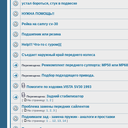
устал бороться, стук в подвеске
НУЖНА ПОМОЩЬ!!
Рейка на camry cv-30
Подшипник или резина
Help!!! Что-то с гуром(((
Съедает наружный край переднего колеса
Ремкомплект переднего суппорта: MP50 или MP6
Перемещена:
Подбор подходящего привода.
Перемещена:
Помогите по ходовке.VISTA SV30 1993
Задний стабилизатор
Перемещена:
[
На страницу:
1
,
2
]
Проблема замены передних сайлентов
[
На страницу:
1
,
2
,
3
]
Поднимаем зад - замена пружин - аналоги и проставки
[
На страницу:
1
...
12
,
13
,
14
]