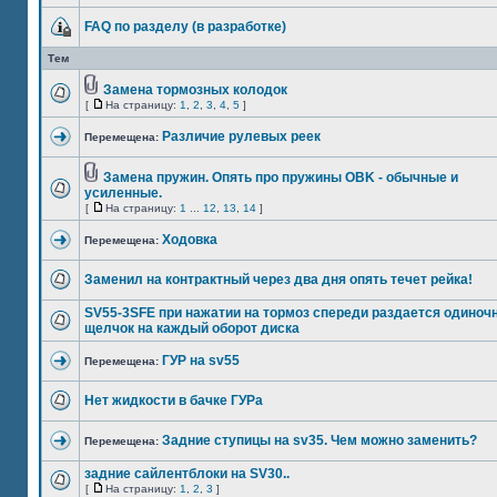
FAQ по разделу (в разработке)
Тем
Замена тормозных колодок
[
На страницу:
1
,
2
,
3
,
4
,
5
]
Различие рулевых реек
Перемещена:
Замена пружин. Опять про пружины OBK - обычные и
усиленные.
[
На страницу:
1
...
12
,
13
,
14
]
Ходовка
Перемещена:
Заменил на контрактный через два дня опять течет рейка!
SV55-3SFE при нажатии на тормоз спереди раздается одиноч
щелчок на каждый оборот диска
ГУР на sv55
Перемещена:
Нет жидкости в бачке ГУРа
Задние ступицы на sv35. Чем можно заменить?
Перемещена:
задние сайлентблоки на SV30..
[
На страницу:
1
,
2
,
3
]