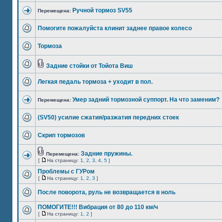
Ручной тормоз SV55
Перемещена:
Помогите пожалуйста клинит заднее правое колесо
Тормоза
Задние стойки от Тойота Виш
Легкая педаль тормоза + уходит в пол.
Умер задний тормозной суппорт. На что заменим?
Перемещена:
(SV50) усилие сжатия/разжатия передних стоек
Скрип тормозов
Задние пружины.
Перемещена:
[
На страницу:
1
,
2
,
3
,
4
,
5
]
Проблемы с ГУРом
[
На страницу:
1
,
2
,
3
]
После поворота, руль не возвращается в ноль
ПОМОГИТЕ!!! Вибрация от 80 до 110 км/ч
[
На страницу:
1
,
2
]