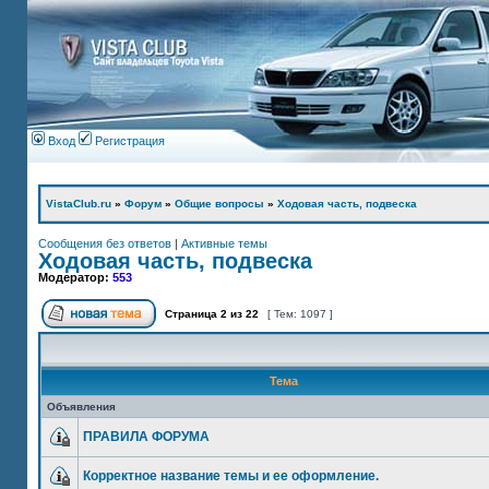
Вход
Регистрация
VistaClub.ru
»
Форум
»
Общие вопросы
»
Ходовая часть, подвеска
Сообщения без ответов
|
Активные темы
Ходовая часть, подвеска
Модератор:
553
Страница
2
из
22
[ Тем: 1097 ]
Тема
Объявления
ПРАВИЛА ФОРУМА
Корректное название темы и ее оформление.