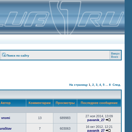
Вверх
Поиск по сайту
Вниз
На страницу
1
,
2
,
3
,
4
,
5
...
8
След.
Автор
Комментарии
Просмотры
Последнее сообщение
27 ноя 2014, 13:09
vromi
13
689983
pavanik_27
16 окт 2012, 12:21
uraStav
7
603063
pavanik_27