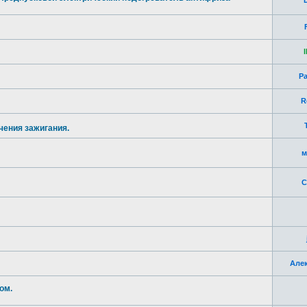
l
P
R
чения зажигания.
м
C
Але
ом.