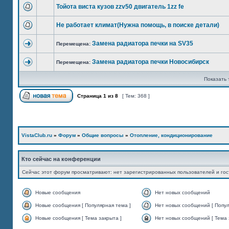
Тойота виста кузов zzv50 двигатель 1zz fe
Не работает климат(Нужна помощь, в поиске детали)
Замена радиатора печки на SV35
Перемещена:
Замена радиатора печки Новосибирск
Перемещена:
Показать 
Страница
1
из
8
[ Тем: 368 ]
VistaClub.ru
»
Форум
»
Общие вопросы
»
Отопление, кондиционирование
Кто сейчас на конференции
Сейчас этот форум просматривают: нет зарегистрированных пользователей и гос
Новые сообщения
Нет новых сообщений
Новые сообщения [ Популярная тема ]
Нет новых сообщений [ Попул
Новые сообщения [ Тема закрыта ]
Нет новых сообщений [ Тема 