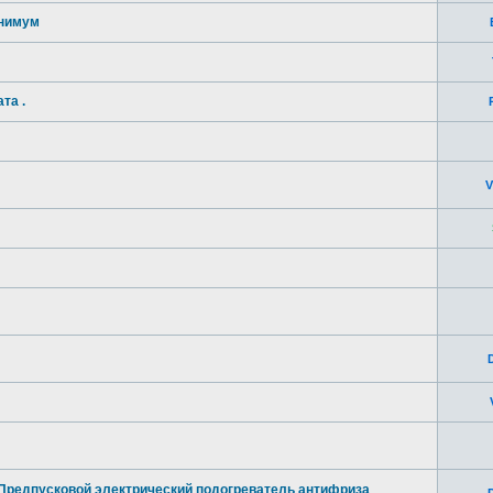
инимум
та .
V
 Предпусковой электрический подогреватель антифриза