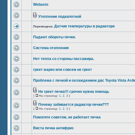
Webasto
Утепление подкапотной
Датчик температуры в радиаторе
Перемещена:
Падают обороты печки.
Система отопления
Нет тепла со стороны пассажира.
греет жарко или совсем не греет
Проблема с печкой и охлаждением двс Toyota Vista Ard
Не греет печка!!! срочно нужна помощь
[
На страницу:
1
,
2
,
3
]
Почему забивается радиатор печки???
[
На страницу:
1
,
2
,
3
]
Помогите советом, не работает печка
Виста печка антифриз