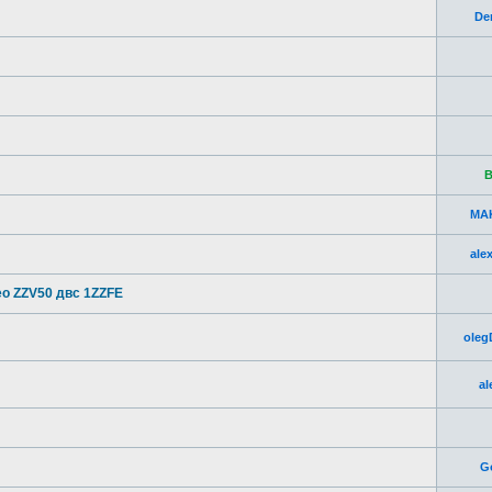
De
В
MA
ale
eo ZZV50 двс 1ZZFE
oleg
al
G