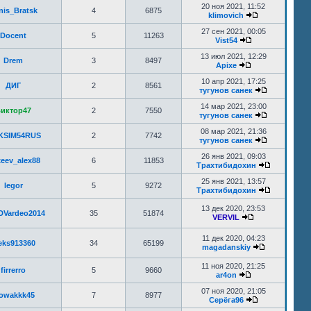
20 ноя 2021, 11:52
nis_Bratsk
4
6875
klimovich
27 сен 2021, 00:05
Docent
5
11263
Vist54
13 июл 2021, 12:29
Drem
3
8497
Apixe
10 апр 2021, 17:25
ДИГ
2
8561
тугунов санек
14 мар 2021, 23:00
иктор47
2
7550
тугунов санек
08 мар 2021, 21:36
KSIM54RUS
2
7742
тугунов санек
26 янв 2021, 09:03
xeev_alex88
6
11853
Трахтибидохин
25 янв 2021, 13:57
Iegor
5
9272
Трахтибидохин
13 дек 2020, 23:53
DVardeo2014
35
51874
VERVIL
11 дек 2020, 04:23
eks913360
34
65199
magadanskiy
11 ноя 2020, 21:25
firrerro
5
9660
ar4on
07 ноя 2020, 21:05
owakkk45
7
8977
Серёга96