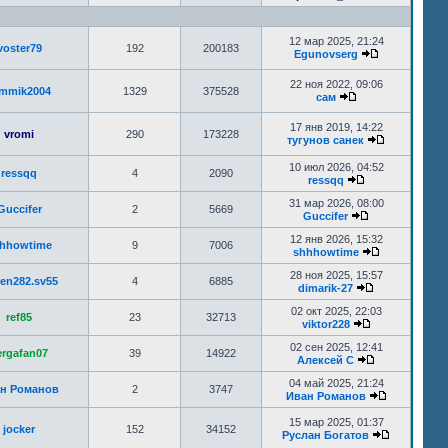
12 мар 2025, 21:24
voster79
192
200183
Egunovserg
22 ноя 2022, 09:06
mmik2004
1329
375528
сам
17 янв 2019, 14:22
vromi
290
173228
тугунов санек
10 июл 2026, 04:52
ressqq
4
2090
ressqq
31 мар 2026, 08:00
Guccifer
2
5669
Guccifer
12 янв 2026, 15:32
hhowtime
9
7006
shhhowtime
28 ноя 2025, 15:57
en282.sv55
4
6885
dimarik-27
02 окт 2025, 22:03
ref85
23
32713
viktor228
02 сен 2025, 12:41
ergafan07
39
14922
Алексей C
04 май 2025, 21:24
н Романов
2
3747
Иван Романов
15 мар 2025, 01:37
jocker
152
34152
Руслан Богатов