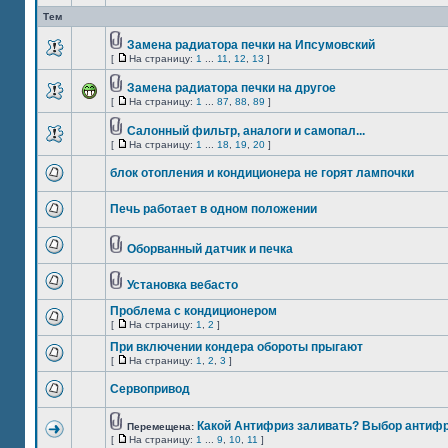
Тем
Замена радиатора печки на Ипсумовский
[
На страницу:
1
...
11
,
12
,
13
]
Замена радиатора печки на другое
[
На страницу:
1
...
87
,
88
,
89
]
Салонный фильтр, аналоги и самопал...
[
На страницу:
1
...
18
,
19
,
20
]
блок отопления и кондиционера не горят лампочки
Печь работает в одном положении
Оборванный датчик и печка
Установка вебасто
Проблема с кондиционером
[
На страницу:
1
,
2
]
При включении кондера обороты прыгают
[
На страницу:
1
,
2
,
3
]
Сервопривод
Какой Антифриз заливать? Выбор антифр
Перемещена:
[
На страницу:
1
...
9
,
10
,
11
]