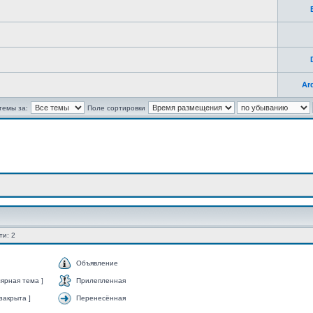
Ar
темы за:
Поле сортировки
ти: 2
Объявление
ярная тема ]
Прилепленная
закрыта ]
Перенесённая