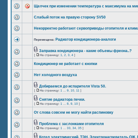
Щелчек при изменении температура с максимума на м
Слабый поток на правую сторону SV50
Некорректно работают сервоприводы отопителя и клима
Радиатор кондиционера-аналоги
Перемещена:
Заправка кондиционера - какие объемы фреона..?
[
На страницу:
1
,
2
,
3
,
4
]
Кондиционер не работает с кнопки
Нет холодного воздуха
Добираемся до испарителя Vista 50.
[
На страницу:
1
...
9
,
10
,
11
]
Снятие радиатора печки.
[
На страницу:
1
...
8
,
9
,
10
]
От слова совсем не могу найти распиновку
Проблема с заслонками отопителя
[
На страницу:
1
...
33
,
34
,
35
]
Котел электрический, ТЭН, Электронагреватель ОЖ,