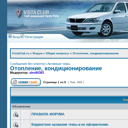
Вход
Регистрация
VistaClub.ru
»
Форум
»
Общие вопросы
»
Отопление, кондиционирование
Сообщения без ответов
|
Активные темы
Отопление, кондиционирование
Модератор:
alex80383
Страница
1
из
8
[ Тем: 368 ]
Те
Объявления
ПРАВИЛА ФОРУМА
Корректное название темы и ее оформление.