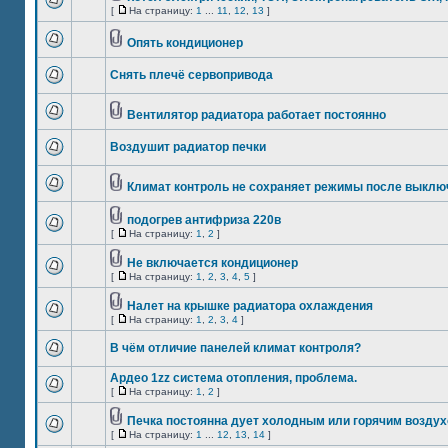
[
На страницу:
1
...
11
,
12
,
13
]
Опять кондиционер
Снять плечё сервопривода
Вентилятор радиатора работает постоянно
Воздушит радиатор печки
Климат контроль не сохраняет режимы после выклю
подогрев антифриза 220в
[
На страницу:
1
,
2
]
Не включается кондиционер
[
На страницу:
1
,
2
,
3
,
4
,
5
]
Налет на крышке радиатора охлаждения
[
На страницу:
1
,
2
,
3
,
4
]
В чём отличие панелей климат контроля?
Ардео 1zz система отопления, проблема.
[
На страницу:
1
,
2
]
Печка постоянна дует холодным или горячим воздух
[
На страницу:
1
...
12
,
13
,
14
]