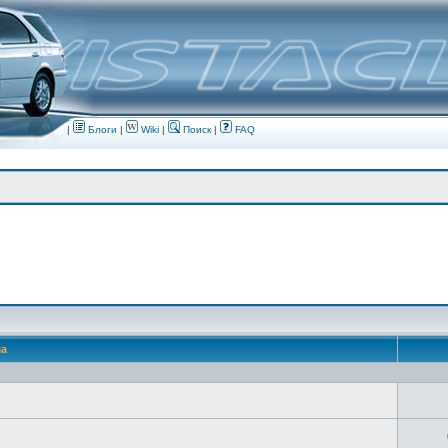
|
Блоги
|
Wiki
|
Поиск
|
FAQ
ма