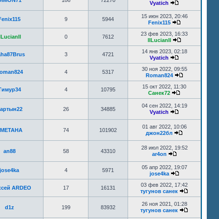
DIMON71
186
72270
Vyatich
15 июн 2023, 20:46
Fenix115
9
5944
Fenix115
23 фев 2023, 16:33
ILucianIl
0
7612
lILucianIl
14 янв 2023, 02:18
aha87Brus
3
4721
Vyatich
30 ноя 2022, 09:55
oman824
4
5317
Roman824
15 окт 2022, 11:30
Тимур34
4
10795
Санек72
04 сен 2022, 14:19
артын22
26
34885
Vyatich
01 авг 2022, 10:06
METAHA
74
101902
джон22бл
28 июл 2022, 19:52
an88
58
43310
ar4on
05 апр 2022, 19:07
jose4ka
4
5971
jose4ka
03 фев 2022, 17:42
ксей ARDEO
17
16131
тугунов санек
26 ноя 2021, 01:28
d1z
199
83932
тугунов санек