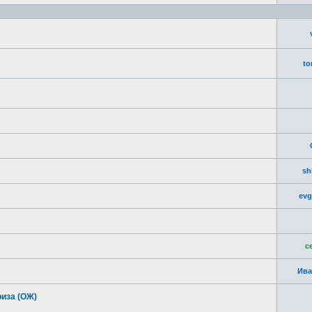
to
sh
evg
c
Ива
иза (ОЖ)