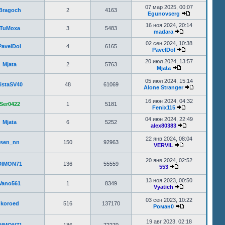
07 мар 2025, 00:07
Bragoch
2
4163
Egunovserg
16 ноя 2024, 20:14
TuMoxa
3
5483
madara
02 сен 2024, 10:38
PavelDol
4
6165
PavelDol
20 июл 2024, 13:57
Mjata
2
5763
Mjata
05 июл 2024, 15:14
istaSV40
48
61069
Alone Stranger
16 июн 2024, 04:32
Ser0422
1
5181
Fenix115
04 июн 2024, 22:49
Mjata
6
5252
alex80383
22 янв 2024, 08:04
sen_nn
150
92963
VERVIL
20 янв 2024, 02:52
DIMON71
136
55559
553
13 ноя 2023, 00:50
Vano561
1
8349
Vyatich
03 сен 2023, 10:22
koroed
516
137170
Роман0
19 авг 2023, 02:18