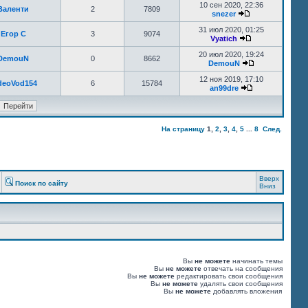
10 сен 2020, 22:36
Валенти
2
7809
snezer
31 июл 2020, 01:25
Егор С
3
9074
Vyatich
20 июл 2020, 19:24
DemouN
0
8662
DemouN
12 ноя 2019, 17:10
deoVod154
6
15784
an99dre
На страницу
1
,
2
,
3
,
4
,
5
...
8
След.
Вверх
Поиск по сайту
Вниз
Вы
не можете
начинать темы
Вы
не можете
отвечать на сообщения
Вы
не можете
редактировать свои сообщения
Вы
не можете
удалять свои сообщения
Вы
не можете
добавлять вложения