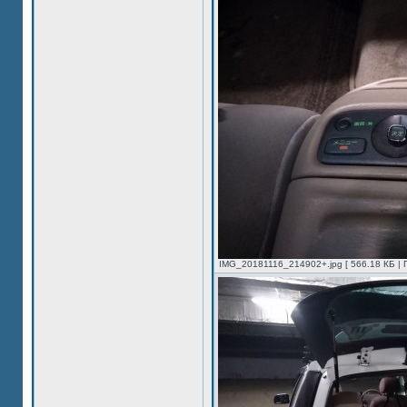
IMG_20181116_214902+.jpg [ 566.18 КБ | 