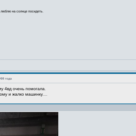
 люблю на солнце посидеть.
998 года
у 4вд очень помогала.
ому и жалко машинку....