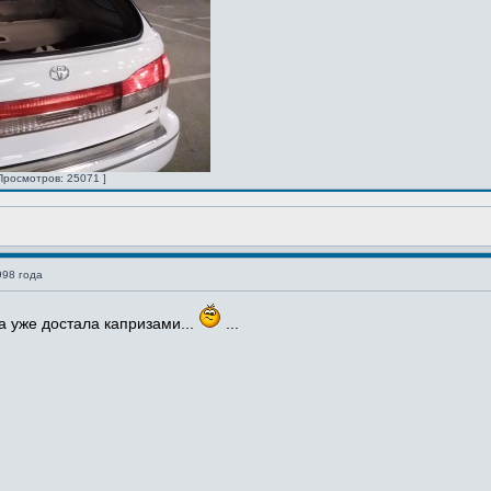
Просмотров: 25071 ]
998 года
а уже достала капризами...
...
.