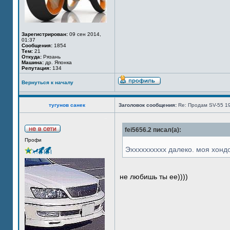
Зарегистрирован:
09 сен 2014,
01:37
Сообщения:
1854
Тем:
21
Откуда:
Рязань
Машина:
др. Японка
Репутация:
134
Вернуться к началу
тугунов санек
Заголовок сообщения:
Re: Продам SV-55 1
fei5656.2 писал(а):
Профи
Эхххххххххх далеко. моя хонд
не любишь ты ее))))