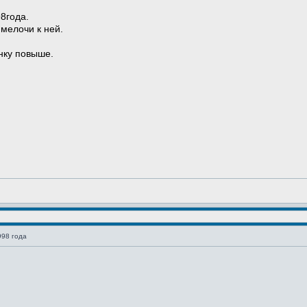
8года.
 мелочи к ней.
нку повыше.
998 года