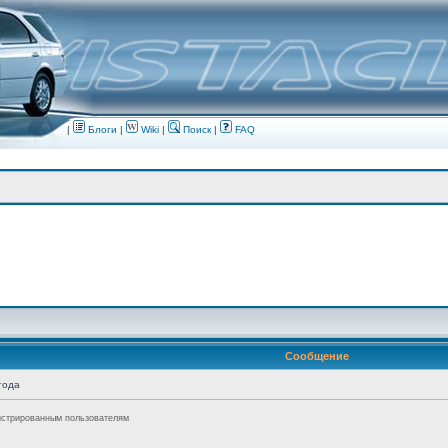
|
Блоги
|
Wiki
|
Поиск
|
FAQ
Сообщение
года
истрированным пользователям