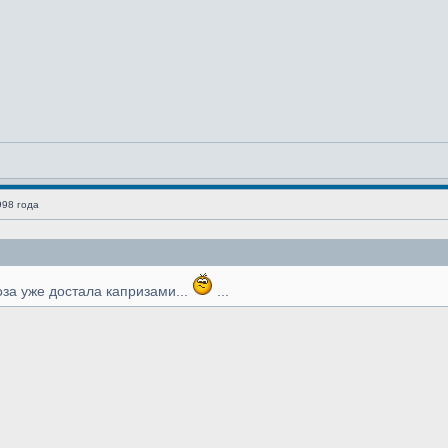
998 года
оза уже достала капризами...
...