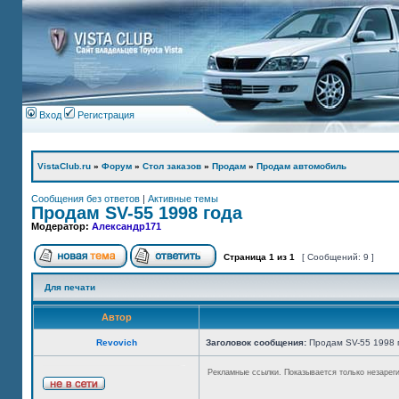
Вход
Регистрация
VistaClub.ru
»
Форум
»
Стол заказов
»
Продам
»
Продам автомобиль
Сообщения без ответов
|
Активные темы
Продам SV-55 1998 года
Модератор:
Александр171
Страница
1
из
1
[ Сообщений: 9 ]
Для печати
Автор
Revovich
Заголовок сообщения:
Продам SV-55 1998 
Рекламные ссылки. Показывается только незарег