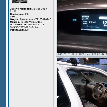
Зарегистрирован:
31 мар 2013,
21:47
Сообщения:
609
Тем:
2
Откуда:
Красноярск +79135090748
Машина:
Toyota Vista Ardeo
О машине:
ARDEO 200 TYPE
SV55G-BWSMK 3s-fe 4wd
Репутация:
200
IMG_20181116_214833+.jpg [ 658.65 КБ | 