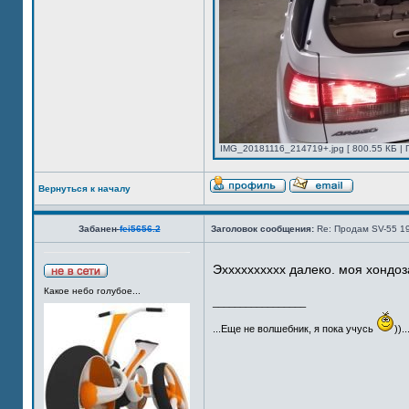
IMG_20181116_214719+.jpg [ 800.55 КБ | 
Вернуться к началу
Забанен
fei5656.2
Заголовок сообщения:
Re: Продам SV-55 1
Эхххххххххх далеко. моя хондоз
Какое небо голубое...
_________________
...Еще не волшебник, я пока учусь
))..