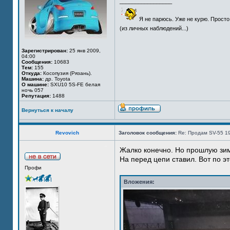
_________________
Я не парюсь. Уже не курю. Просто
(из личных наблюдений...)
Зарегистрирован:
25 янв 2009,
04:00
Сообщения:
10683
Тем:
155
Откуда:
Косопузия (Рязань).
Машина:
др. Toyota
О машине:
SXU10 5S-FE белая
ночь 057
Репутация:
1488
Вернуться к началу
Revovich
Заголовок сообщения:
Re: Продам SV-55 1
Жалко конечно. Но прошлую зим
На перед цепи ставил. Вот по эт
Профи
Вложения: