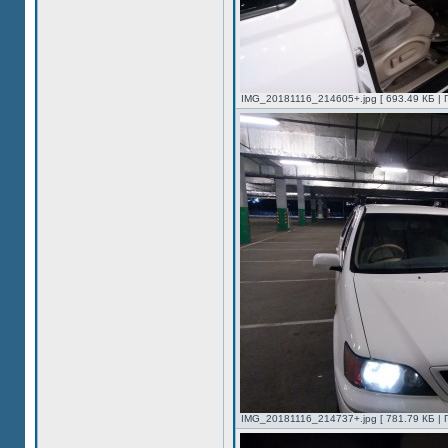
IMG_20181116_214605+.jpg [ 693.49 КБ | 
IMG_20181116_214737+.jpg [ 781.79 КБ | 