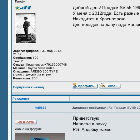
Профи
Добрый день! Продам SV-55 199
У меня с 2012года. Есть разные
Находится в Красноярске.
Для поездок на дачу надо маши
Зарегистрирован:
31 мар 2013,
21:47
Сообщения:
609
Тем:
2
Откуда:
Красноярск +79135090748
Машина:
Toyota Vista Ardeo
О машине:
ARDEO 200 TYPE
SV55G-BWSMK 3s-fe 4wd
Репутация:
200
Вернуться к началу
Рекламист
fei5656
Заголовок сообщения:
Re: Продам SV-55 1
Приветствую!
Написал в личку.
P.S. Ардэйку жалко.
Давно на форуме