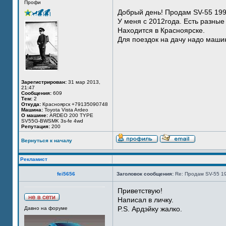
Профи
Добрый день! Продам SV-55 199
У меня с 2012года. Есть разные
Находится в Красноярске.
Для поездок на дачу надо маши
Зарегистрирован:
31 мар 2013,
21:47
Сообщения:
609
Тем:
2
Откуда:
Красноярск +79135090748
Машина:
Toyota Vista Ardeo
О машине:
ARDEO 200 TYPE
SV55G-BWSMK 3s-fe 4wd
Репутация:
200
Вернуться к началу
Рекламист
fei5656
Заголовок сообщения:
Re: Продам SV-55 1
Приветствую!
Написал в личку.
P.S. Ардэйку жалко.
Давно на форуме