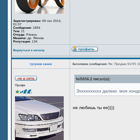
Зарегистрирован:
09 сен 2014,
01:37
Сообщения:
1854
Тем:
21
Откуда:
Рязань
Машина:
др. Японка
Репутация:
134
Вернуться к началу
тугунов санек
Заголовок сообщения:
Re: Продам SV-55 1
fei5656.2 писал(а):
Профи
Эхххххххххх далеко. моя хонд
не любишь ты ее))))