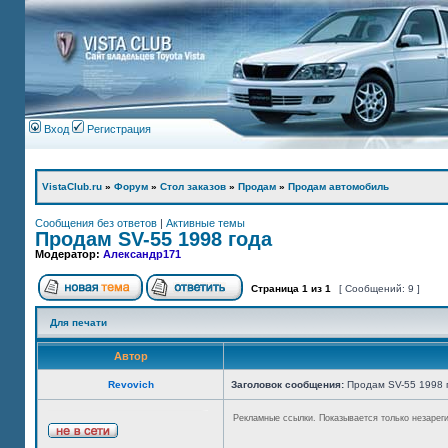
Вход
Регистрация
VistaClub.ru
»
Форум
»
Стол заказов
»
Продам
»
Продам автомобиль
Сообщения без ответов
|
Активные темы
Продам SV-55 1998 года
Модератор:
Александр171
Страница
1
из
1
[ Сообщений: 9 ]
Для печати
Автор
Revovich
Заголовок сообщения:
Продам SV-55 1998 
Рекламные ссылки. Показывается только незарег