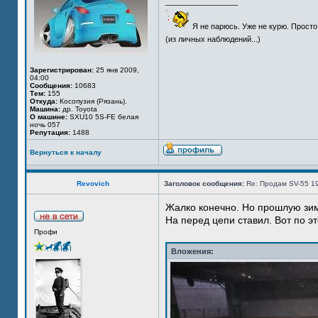
_________________
Я не парюсь. Уже не курю. Просто
(из личных наблюдений...)
Зарегистрирован:
25 янв 2009,
04:00
Сообщения:
10683
Тем:
155
Откуда:
Косопузия (Рязань).
Машина:
др. Toyota
О машине:
SXU10 5S-FE белая
ночь 057
Репутация:
1488
Вернуться к началу
Revovich
Заголовок сообщения:
Re: Продам SV-55 1
Жалко конечно. Но прошлую зим
На перед цепи ставил. Вот по эт
Профи
Вложения: