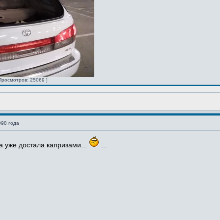
Просмотров: 25069 ]
998 года
а уже достала капризами...
...
.