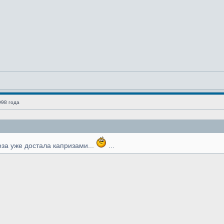
998 года
оза уже достала капризами...
...