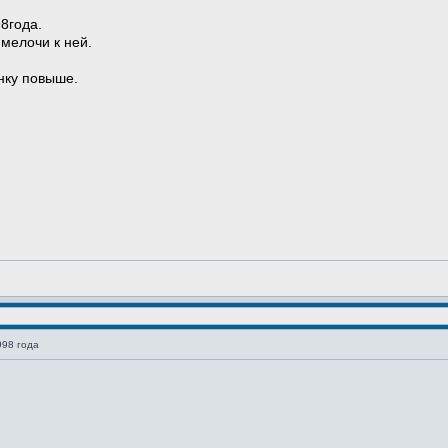
8года.
 мелочи к ней.
нку повыше.
998 года