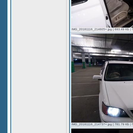
IMG_20181116_214605+.jpg [ 693.49 КБ | 
IMG_20181116_214737+.jpg [ 781.79 КБ | 