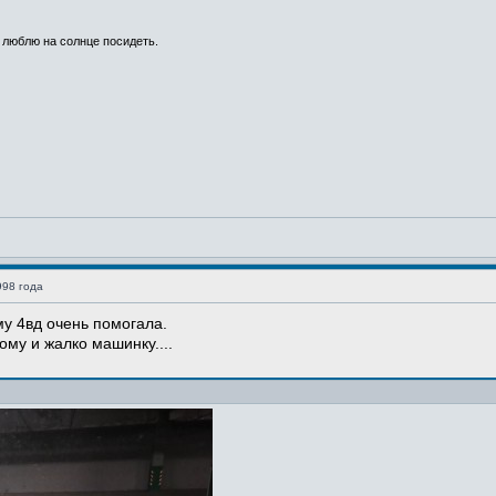
 люблю на солнце посидеть.
998 года
у 4вд очень помогала.
ому и жалко машинку....