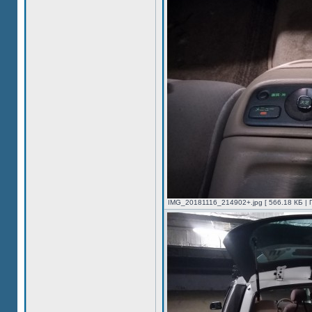
IMG_20181116_214902+.jpg [ 566.18 КБ | 