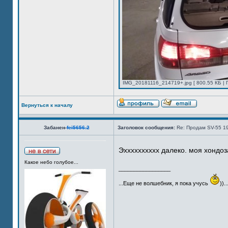
IMG_20181116_214719+.jpg [ 800.55 КБ | 
Вернуться к началу
Забанен
fei5656.2
Заголовок сообщения:
Re: Продам SV-55 1
Эхххххххххх далеко. моя хондоз
Какое небо голубое...
_________________
...Еще не волшебник, я пока учусь
))..