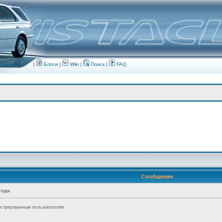
|
Блоги
|
Wiki
|
Поиск
|
FAQ
Сообщение
года
истрированным пользователям