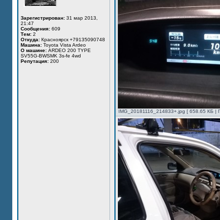
Зарегистрирован:
31 мар 2013,
21:47
Сообщения:
609
Тем:
2
Откуда:
Красноярск +79135090748
Машина:
Toyota Vista Ardeo
О машине:
ARDEO 200 TYPE
SV55G-BWSMK 3s-fe 4wd
Репутация:
200
IMG_20181116_214833+.jpg [ 658.65 КБ | 