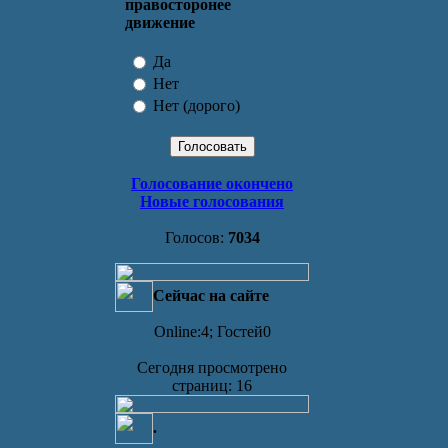
правосторонее
движение
Да
Нет
Нет (дорого)
Голосование окончено
Новые голосования
Голосов:
7034
Сейчас на сайте
Online:4; Гостей0
Сегодня просмотрено
страниц: 16
.