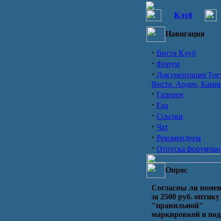
Клуб
Навигация
·
Виста Клуб
·
Форум
·
Документация Тое
Виста, Ардео, Камр
·
Галереи
·
Faq
·
Ссылки
·
Чат
·
Рекомендуем
·
Отпуска форумчан
Опрос
Согласны ли поме
за 2500 руб. оптику
"правильной"
маркировкой и под