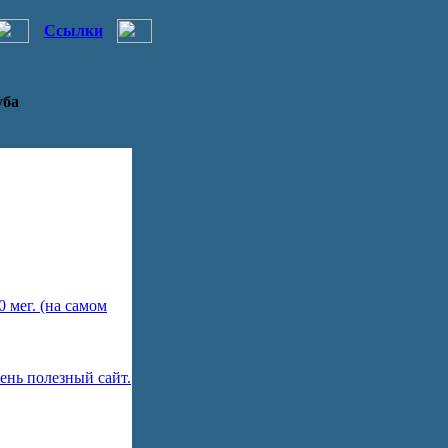
Ссылки
уба
 мег. (на самом
ень полезный сайт.