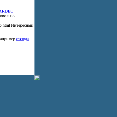
 ARDEO.
 Довольно
rdeo.html Интересный
 например
отсюда
.