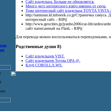
Сайт владельца. Больше не обновляется.
Много чего интересного взято именно от сюда.
Тоже интересный сайт владельца TOYTA VISTA
http://samusan.ld.infoseek.co.jp/Страничка самуса.
интересный сайт. - RIP((
http://www.geocities.jp/jyanbo2006/car-life/ardeo/a
сайт написанный на Flash. - RIP((
Для перевода можно воспользоваться переводчиками,
чено
Родственные души 8)
ния
Cайт владельцев VIST.
Cайт владельцев Toyota OPA @.
Клуб COROLLA.WS.
е
0
ено