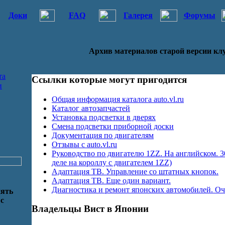
Доки
FAQ
Галерея
Форумы
Архив материалов старой версии кл
та
Ссылки которые могут пригодится
и
Общая информация каталога auto.vl.ru
Каталог автозапчастей
Установка подсветки в дверях
Смена подсветки приборной доски
Документация по двигателям
Отзывы с auto.vl.ru
Руководство по двигателю 1ZZ. На английском. 30
деле на короллу с двигателем 1ZZ)
Адаптация ТВ. Управление со штатных кнопок.
Адаптация ТВ. Еще один вариант.
Диагностика и ремонт японских автомобилей. Оч
нять
 с
Владельцы Вист в Японии